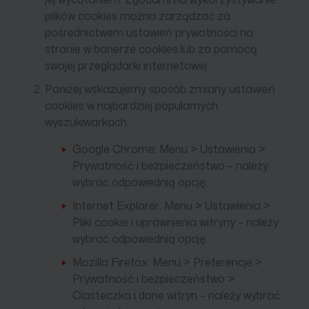
plików cookies można zarządzać za
pośrednictwem ustawień prywatności na
stronie w banerze cookies lub za pomocą
swojej przeglądarki internetowej.
Poniżej wskazujemy sposób zmiany ustawień
cookies w najbardziej popularnych
wyszukiwarkach:
Google Chrome: Menu > Ustawienia >
Prywatność i bezpieczeństwo – należy
wybrać odpowiednią opcję.
Internet Explorer: Menu > Ustawienia >
Pliki cookie i uprawnienia witryny – należy
wybrać odpowiednią opcję.
Mozilla Firefox: Menu > Preferencje >
Prywatność i bezpieczeństwo >
Ciasteczka i dane witryn – należy wybrać