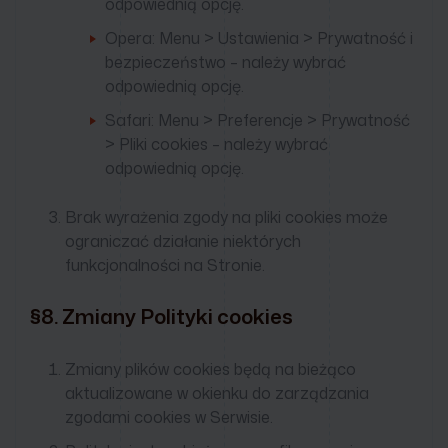
odpowiednią opcję.
Opera: Menu > Ustawienia > Prywatność i
bezpieczeństwo – należy wybrać
odpowiednią opcję.
Safari: Menu > Preferencje > Prywatność
> Pliki cookies – należy wybrać
odpowiednią opcję.
Brak wyrażenia zgody na pliki cookies może
ograniczać działanie niektórych
funkcjonalności na Stronie.
§8. Zmiany Polityki cookies
Zmiany plików cookies będą na bieżąco
aktualizowane w okienku do zarządzania
zgodami cookies w Serwisie.