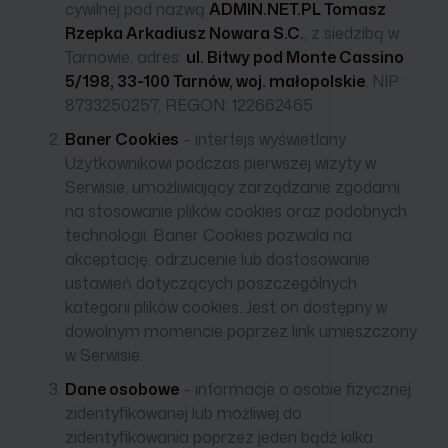
cywilnej pod nazwą
ADMIN.NET.PL Tomasz
Rzepka Arkadiusz Nowara S.C.
, z siedzibą w
Tarnowie, adres:
ul. Bitwy pod Monte Cassino
5/198, 33-100 Tarnów, woj. małopolskie
, NIP:
8733250257, REGON: 122662465
Baner Cookies
– interfejs wyświetlany
Użytkownikowi podczas pierwszej wizyty w
Serwisie, umożliwiający zarządzanie zgodami
na stosowanie plików cookies oraz podobnych
technologii. Baner Cookies pozwala na
akceptację, odrzucenie lub dostosowanie
ustawień dotyczących poszczególnych
kategorii plików cookies. Jest on dostępny w
dowolnym momencie poprzez link umieszczony
w Serwisie.
Dane osobowe
– informacje o osobie fizycznej
zidentyfikowanej lub możliwej do
zidentyfikowania poprzez jeden bądź kilka