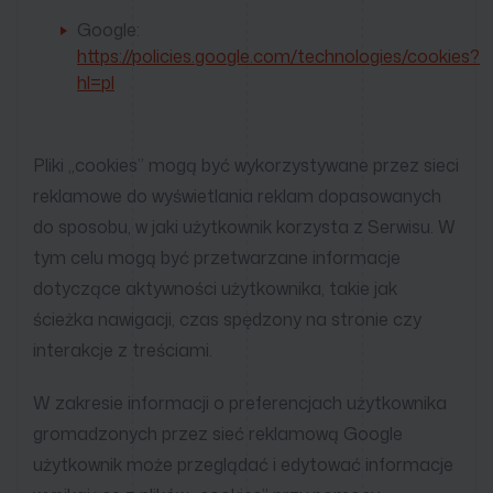
Google:
https://policies.google.com/technologies/cookies?
hl=pl
Pliki „cookies” mogą być wykorzystywane przez sieci
reklamowe do wyświetlania reklam dopasowanych
do sposobu, w jaki użytkownik korzysta z Serwisu. W
tym celu mogą być przetwarzane informacje
dotyczące aktywności użytkownika, takie jak
ścieżka nawigacji, czas spędzony na stronie czy
interakcje z treściami.
W zakresie informacji o preferencjach użytkownika
gromadzonych przez sieć reklamową Google
użytkownik może przeglądać i edytować informacje