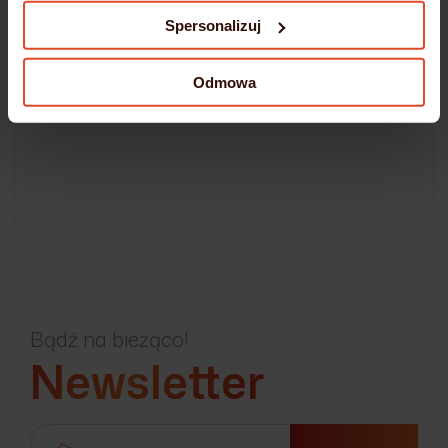
godzinie 20:15, wchodzi w życie 04.01.2024 r. o
Spersonalizuj
godzinie 20:15.
Odmowa
Bądź na bieżąco!
Newsletter