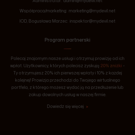
Administrator:
admin@mydevil.net
Współpraca/marketing:
marketing@mydevil.net
IOD, Bogusława Marzec:
inspektor@mydevil.net
Program partnerski
Polecaj znajomym nasze usługi i otrzymuj prowizję od ich
wpłat. Użytkownicy, których polecisz zyskują
20% zniżki
-
Ty otrzymujesz 20% ich pierwszej wpłaty i 10% z każdej
kolejnej! Prowizja przechodzi do Twojego wirtualnego
portfela, z którego możesz wydać ją na przedłużenie lub
zakup dowolnych usług w naszej firmie.
Dowiedz się więcej