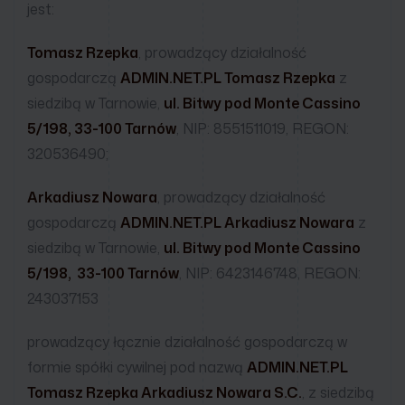
jest:
Tomasz Rzepka
, prowadzący działalność
gospodarczą
ADMIN.NET.PL Tomasz Rzepka
z
siedzibą w Tarnowie,
ul. Bitwy pod Monte Cassino
5/198, 33-100 Tarnów
, NIP: 8551511019, REGON:
320536490;
Arkadiusz Nowara
, prowadzący działalność
gospodarczą
ADMIN.NET.PL Arkadiusz Nowara
z
siedzibą w Tarnowie,
ul. Bitwy pod Monte Cassino
5/198, 33-100 Tarnów
, NIP: 6423146748, REGON:
243037153
prowadzący łącznie działalność gospodarczą w
formie spółki cywilnej pod nazwą
ADMIN.NET.PL
Tomasz Rzepka Arkadiusz Nowara S.C.
, z siedzibą