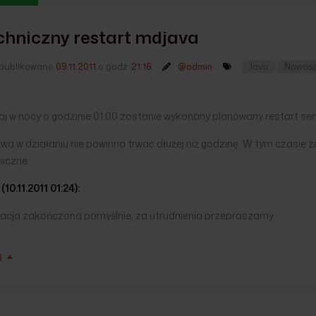
chniczny restart mdjava
publikowano
09.11.2011
o godz.
21:16
@admin
Java
Nowoś
iaj w nocy o godzinie 01:00 zostanie wykonany planowany restart s
rwa w działaniu nie powinna trwać dłużej niż godzinę. W tym czasi
niczne.
(10.11.2011 01:24):
acja zakończona pomyślnie, za utrudnienia przepraszamy.
Ń