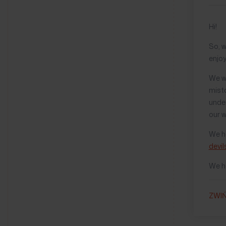
Hi!
So, w
enjoy
We wo
mista
under
our w
We ha
devil
We ho
ZWI