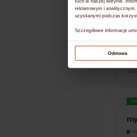
ruch w naszej witrynie. Inf
chmo
reklamowym i analitycznym. 
uzyskanymi podczas korzysta
Upra
rwx
)
Szczegółowe informacje umi
newsy
Prac
błędn
Odmowa
ZWI
NO
m
O