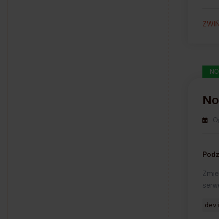
ZWI
NO
No
O
Podz
Zmie
serw
dev