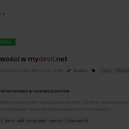
Ń
WOŚĆ
wości w
my
devil
.net
publikowano
04.11.2011
o godz.
21:55
@admin
Java
MDJav
iał na serwery w rezerwacji portów
niliśmy nieco system zarządzania portami. Od teraz rezerwacja por
era shellowego. Nowa składnia polecenia jest następująca:
il port add <tcp|udp> <port> [<serwer>]