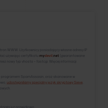
tron WWW. Użytkownicy posiadający własne adresy IP
łać używając certyfikatu
my
devil
.net
(gwarantowane
ież nowy typ vhosta – fastcgi. Więcej informacji
ane programem SpamAssasin, oraz skanowane w
owo,
udostępniliśmy specjalny język skryptowy Sieve
,
towych.
działa już prawidłowo.