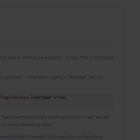
ck who is visiting our website – proper files (containing
e granted – otherwise logging is 'disabled’. We can
/logs/access.logchmod o+rwx
ng these permissions (by invoking chmod o-rwx) we will
 by using newsyslog utility.
formation about invalid .htaccess file configuration.