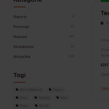
Te
Raporty
6
O
Promocje
53
Nowości
250
Dzis
Aktualizacje
25
Prze
tech
Wszystkie
256
EDIT 
Tagi
Oper
ZWI
Black Weekend
Raport
Deno
Tomcat
Mise
Redis
GitLab