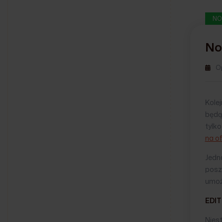
NO
No
O
Kole
będą
tylko
na of
Jedn
posz
umoż
EDIT 
Niest