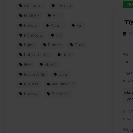
NO
Composer
Phalcon
FreeBSD
Rust
m
Node.js
Python
Perl
O
MongoDB
Git
Nginx
Django
Ruby
We ha
Ruby on Rails
Rails
that 
PHP
MySQL
These
PostgreSQL
Java
enab
MDJava
Aktualizacja
mkd
Nowość
Promocja
~/d
o+rwx
disab
We ar