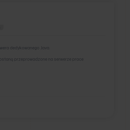
ć
erwera dedykowanego Java.
e zostaną przeprowadzone na serwerze prace