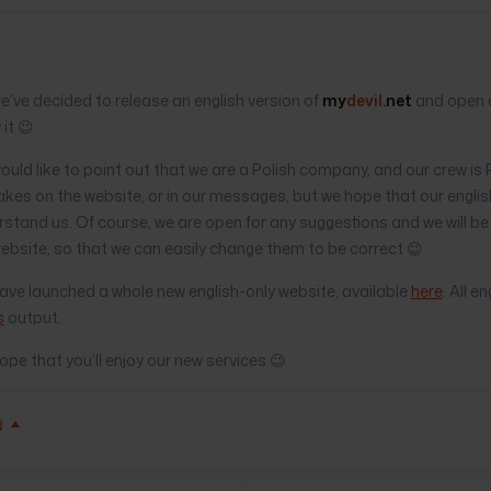
e’ve decided to release an english version of
my
devil
.net
and open o
 it 😉
uld like to point out that we are a Polish company, and our crew is 
kes on the website, or in our messages, but we hope that our english
stand us. Of course, we are open for any suggestions and we will be 
ebsite, so that we can easily change them to be correct 😉
ve launched a whole new english-only website, available
here
. All e
s
output.
pe that you’ll enjoy our new services 😉
Ń