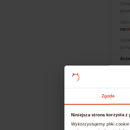
Ostat
główn
Jako
my
de
Użytk
porty
Acce
Kole
spos
stron
Plik
Zgoda
„wył
mkd
Niniejsza strona korzysta z
Wykorzystujemy pliki cookie 
touc