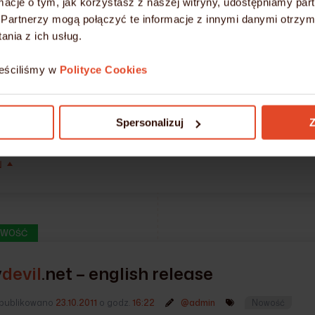
ormacje o tym, jak korzystasz z naszej witryny, udostępniamy p
d o+rwx ~/domains/domena.pl/logs/access.log
Partnerzy mogą połączyć te informacje z innymi danymi otrzym
nia z ich usług.
wnienia
o+rwx
dają możliwość zapisu dla danego pliku przez serwer
 wyłączymy zapis do plików z logami. Ewentualną rotację należy prz
eściliśmy w
Polityce Cookies
slog, który umożliwia rotacje dowolnych plików).
ujemy również nad wprowadzeniem logów z błędami (error.log), w k
ą konfiguracją pliku .htaccess.
Spersonalizuj
Z
Ń
WOŚĆ
y
devil
.net
– english release
publikowano
23.10.2011
o godz.
16:22
@admin
Nowość