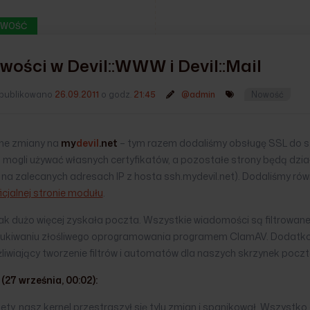
WOŚĆ
wości w Devil::WWW i Devil::Mail
publikowano
26.09.2011
o godz.
21:45
@admin
Nowość
jne zmiany na
my
devil
.net
– tym razem dodaliśmy obsługę SSL do s
 mogli używać własnych certyfikatów, a pozostałe strony będą dzia
 na zalecanych adresach IP z hosta ssh.mydevil.net). Dodaliśmy równ
icjalnej stronie modułu
.
ak dużo więcej zyskała poczta. Wszystkie wiadomości są filtrow
ukiwaniu złośliwego oprogramowania programem ClamAV. Dodatk
liwiający tworzenie filtrów i automatów dla naszych skrzynek pocz
(27 września, 00:02):
ety, nasz kernel przestraszył się tylu zmian i spanikował. Wszystko 