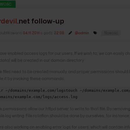
WOŚĆ
y
devil
.net
follow-up
publikowano
04.11.2011
o godz.
22:08
@admin
Nowość
ve enabled access logs for our users. If we wish to, we can easily che
data) will be created in our domain directory.
 files need to be created manually, and proper permissions should b
le it by invoking these commands:
ir ~/domains/example.com/logstouch ~/domains/example.com
omains/example.com/logs/access.log
 permissions allow our httpd server to write to that file. By removi
le log writing. File rotation should be done by ourselves, for instance:
e also working on enabling error logs for users, which will contain in