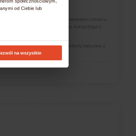
artnerom społecznościowym,
anymi od Ciebie lub
 httpd. Usuwając te uprawnienia (poleceniem
chmod o-
eprowadzić we własnym zakresie (np. korzystając z
tórych będą m.in. pokazywane komunikaty związane z
ezwól na wszystkie