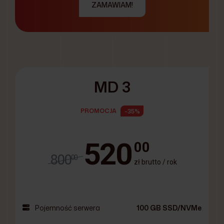
ZAMAWIAM!
MD 3
PROMOCJA
-35%
520
00
800
00
zł brutto / rok
Pojemność serwera
100 GB SSD/NVMe