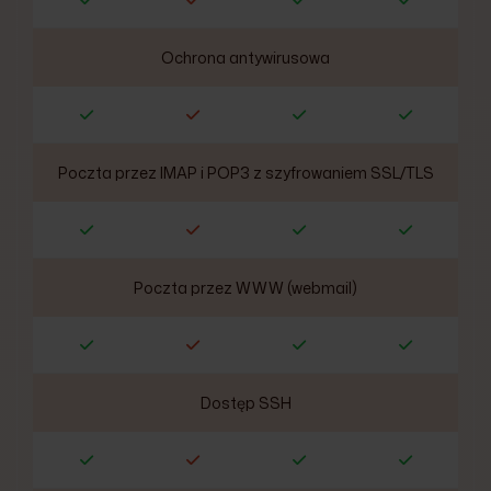
Ochrona antywirusowa
Poczta przez IMAP i POP3 z szyfrowaniem SSL/TLS
Poczta przez WWW (webmail)
Dostęp SSH