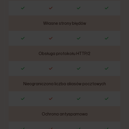
Własne strony błędów
Obsługa protokołu HTTP/2
Nieograniczona liczba aliasów pocztowych
Ochrona antyspamowa