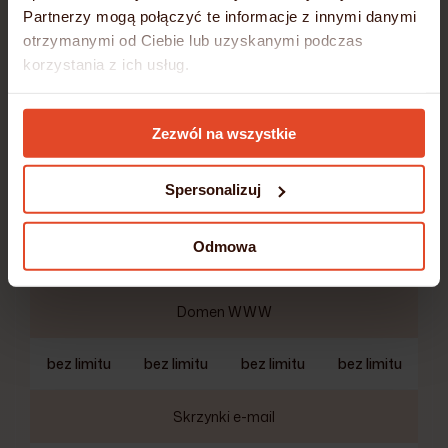
Partnerzy mogą połączyć te informacje z innymi danymi
otrzymanymi od Ciebie lub uzyskanymi podczas
korzystania z ich usług.
Pojemność serwera
SSD/NVMe
Szczegółowe informacje umieściliśmy w
Polityce
Zezwól na wszystkie
Cookies
25 GB
50 GB
100 GB
200 GB
Spersonalizuj
Transfer miesięczny
Odmowa
bez limitu
bez limitu
bez limitu
bez limitu
Domen WWW
bez limitu
bez limitu
bez limitu
bez limitu
Skrzynki e-mail