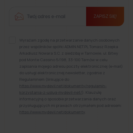
ZAPISZ SIĘ!
Wyrażam zgodę na przetwarzanie danych osobowych
przez wspólników spółki ADMIN.NET.PL Tomasz Rzepka
Arkadiusz Nowara S.C. z siedzibą w Tarnowie, ul. Bitwy
pod Monte Cassino 5/198, 33-100 Tarnów w celu
zapisania mojego adresu poczty elektronicznej (e-mail)
do usługi elektronicznej newsletter, zgodnie z
Regulaminem (linkujące do
https://www.mydevil.net/dokumenty/regulamin-
korzystania-z-uslug-mydevil-net/
). Klauzulę
informacyjną o sposobie przetwarzania danych oraz
przysługujących mi prawach otrzymałem pod adresem:
https://www.mydevil.net/dokumenty
.