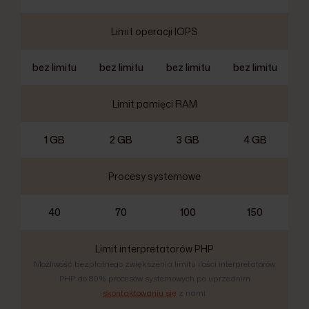
Limit operacji IOPS
bez limitu
bez limitu
bez limitu
bez limitu
Limit pamięci RAM
1 GB
2 GB
3 GB
4 GB
Procesy systemowe
40
70
100
150
Limit interpretatorów PHP
Możliwość bezpłatnego zwiększenia limitu ilości interpretatorów
PHP do 80% procesów systemowych po uprzednim
skontaktowaniu się
z nami.