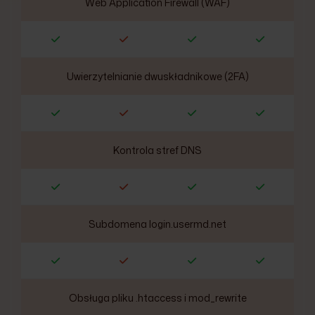
Web Application Firewall (WAF)
Uwierzytelnianie dwuskładnikowe (2FA)
Kontrola stref DNS
Subdomena login.usermd.net
Obsługa pliku .htaccess i mod_rewrite