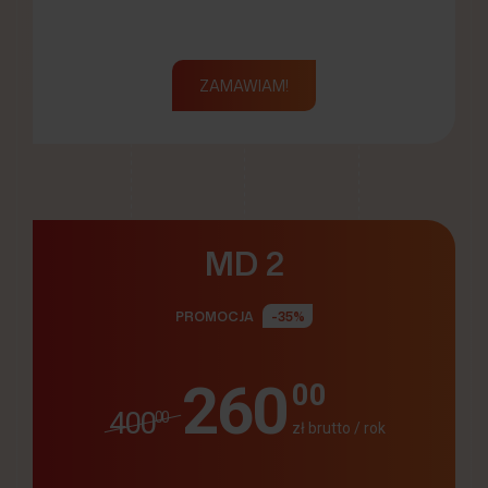
ZAMAWIAM!
MD 2
PROMOCJA
-35%
260
00
400
00
zł brutto / rok