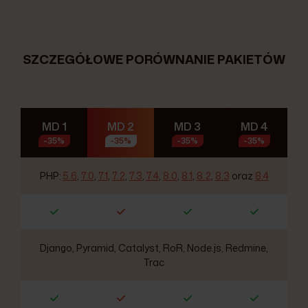
SZCZEGÓŁOWE PORÓWNANIE PAKIETÓW
MD 1
MD 2
MD 3
MD 4
-35%
-35%
-35%
-35%
PHP:
5.6
,
7.0
,
7.1
,
7.2
,
7.3
,
7.4
,
8.0
,
8.1
,
8.2
,
8.3
oraz
8.4
Django, Pyramid, Catalyst, RoR, Node.js, Redmine,
Trac