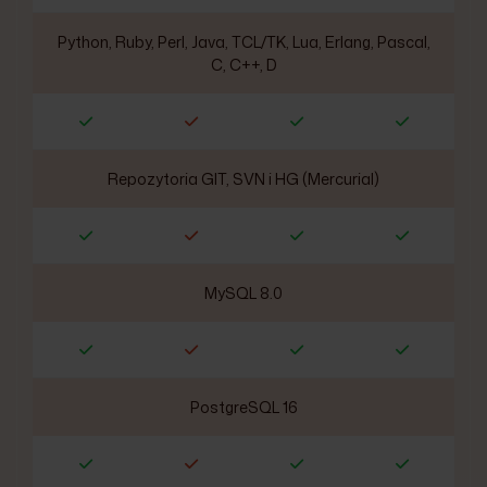
Python, Ruby, Perl, Java, TCL/TK, Lua, Erlang, Pascal,
C, C++, D
Repozytoria GIT, SVN i HG (Mercurial)
MySQL 8.0
PostgreSQL 16