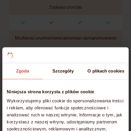
Zadania crontab
Możliwość uruchamiania własnego oprogramowania
Szybkie dyski
SSD/NVMe
Zgoda
Szczegóły
O plikach cookies
Niniejsza strona korzysta z plików cookie
Codzienne kopie zapasowe
Wykorzystujemy pliki cookie do spersonalizowania treści
i reklam, aby oferować funkcje społecznościowe i
analizować ruch w naszej witrynie. Informacje o tym, jak
korzystasz z naszej witryny, udostępniamy partnerom
społecznościowym, reklamowym i analitycznym.
Darmowe wsparcie techniczne