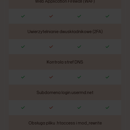
Web Application Firewall (WAF)
Uwierzytelnianie dwuskładnikowe (2FA)
Kontrola stref DNS
Subdomena login.usermd.net
Obsługa pliku .htaccess i mod_rewrite