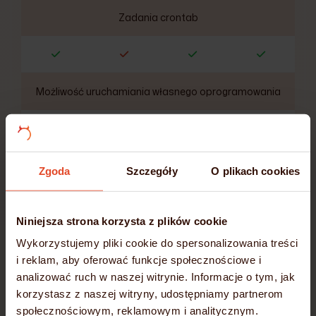
Zadania crontab
Możliwość uruchamiania własnego oprogramowania
Szybkie dyski
SSD/NVMe
Zgoda
Szczegóły
O plikach cookies
Niniejsza strona korzysta z plików cookie
Codzienne kopie zapasowe
Wykorzystujemy pliki cookie do spersonalizowania treści
i reklam, aby oferować funkcje społecznościowe i
analizować ruch w naszej witrynie. Informacje o tym, jak
korzystasz z naszej witryny, udostępniamy partnerom
społecznościowym, reklamowym i analitycznym.
Darmowe wsparcie techniczne