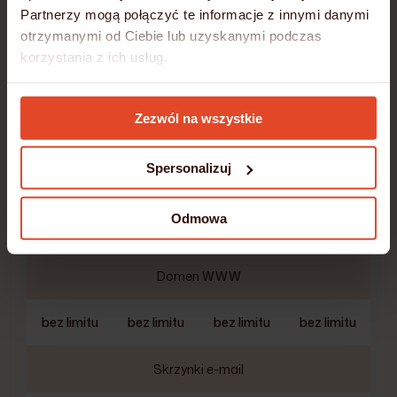
Partnerzy mogą połączyć te informacje z innymi danymi
otrzymanymi od Ciebie lub uzyskanymi podczas
korzystania z ich usług.
Pojemność serwera
SSD/NVMe
Szczegółowe informacje umieściliśmy w
Polityce
Zezwól na wszystkie
Cookies
25 GB
50 GB
100 GB
200 GB
Spersonalizuj
Transfer miesięczny
Odmowa
bez limitu
bez limitu
bez limitu
bez limitu
Domen WWW
bez limitu
bez limitu
bez limitu
bez limitu
Skrzynki e-mail