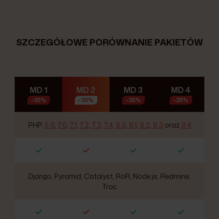
SZCZEGÓŁOWE PORÓWNANIE PAKIETÓW
MD 1
MD 2
MD 3
MD 4
-35%
-35%
-35%
-35%
PHP:
5.6
,
7.0
,
7.1
,
7.2
,
7.3
,
7.4
,
8.0
,
8.1
,
8.2
,
8.3
oraz
8.4
Django, Pyramid, Catalyst, RoR, Node.js, Redmine,
Trac