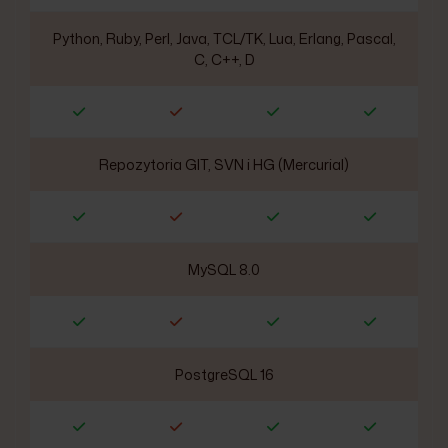
Python, Ruby, Perl, Java, TCL/TK, Lua, Erlang, Pascal,
C, C++, D
Repozytoria GIT, SVN i HG (Mercurial)
MySQL 8.0
PostgreSQL 16