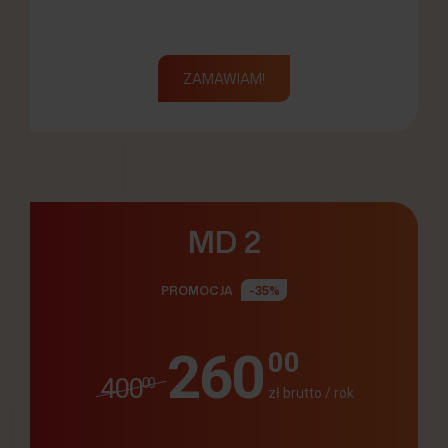
ZAMAWIAM!
MD 2
PROMOCJA
-35%
260
00
400
00
zł brutto / rok