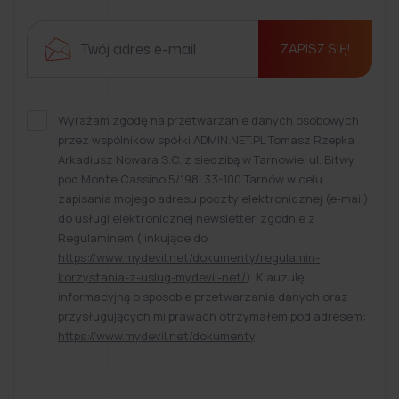
ZAPISZ SIĘ!
Wyrażam zgodę na przetwarzanie danych osobowych
przez wspólników spółki ADMIN.NET.PL Tomasz Rzepka
Arkadiusz Nowara S.C. z siedzibą w Tarnowie, ul. Bitwy
pod Monte Cassino 5/198, 33-100 Tarnów w celu
zapisania mojego adresu poczty elektronicznej (e-mail)
do usługi elektronicznej newsletter, zgodnie z
Regulaminem (linkujące do
https://www.mydevil.net/dokumenty/regulamin-
korzystania-z-uslug-mydevil-net/
). Klauzulę
informacyjną o sposobie przetwarzania danych oraz
przysługujących mi prawach otrzymałem pod adresem:
https://www.mydevil.net/dokumenty
.