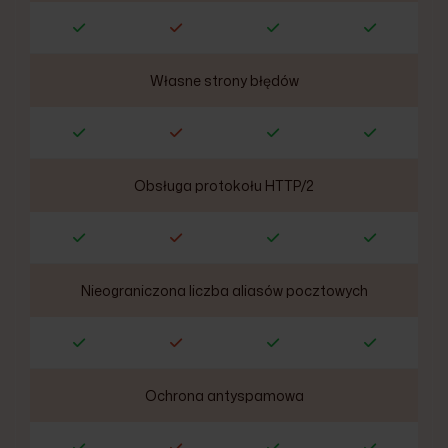
Własne strony błędów
Obsługa protokołu HTTP/2
Nieograniczona liczba aliasów pocztowych
Ochrona antyspamowa