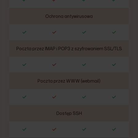
Ochrona antywirusowa
Poczta przez IMAP i POP3 z szyfrowaniem SSL/TLS
Poczta przez WWW (webmail)
Dostęp SSH