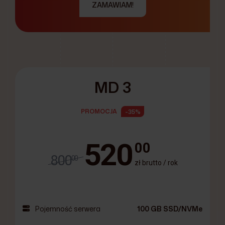
ZAMAWIAM!
MD 3
PROMOCJA
-35%
520
00
800
00
zł brutto / rok
Pojemność serwera
100 GB SSD/NVMe