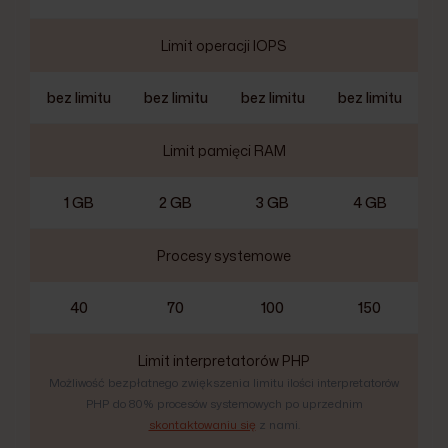
Limit operacji IOPS
bez limitu
bez limitu
bez limitu
bez limitu
Limit pamięci RAM
1 GB
2 GB
3 GB
4 GB
Procesy systemowe
40
70
100
150
Limit interpretatorów PHP
Możliwość bezpłatnego zwiększenia limitu ilości interpretatorów
PHP do 80% procesów systemowych po uprzednim
skontaktowaniu się
z nami.