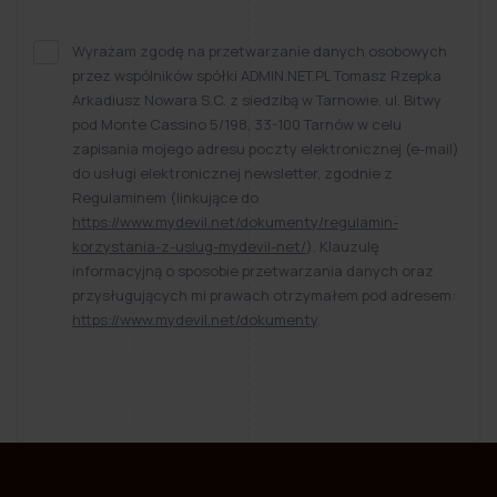
Wyrażam zgodę na przetwarzanie danych osobowych
przez wspólników spółki ADMIN.NET.PL Tomasz Rzepka
Arkadiusz Nowara S.C. z siedzibą w Tarnowie, ul. Bitwy
pod Monte Cassino 5/198, 33-100 Tarnów w celu
zapisania mojego adresu poczty elektronicznej (e-mail)
do usługi elektronicznej newsletter, zgodnie z
Regulaminem (linkujące do
https://www.mydevil.net/dokumenty/regulamin-
korzystania-z-uslug-mydevil-net/
). Klauzulę
informacyjną o sposobie przetwarzania danych oraz
przysługujących mi prawach otrzymałem pod adresem:
https://www.mydevil.net/dokumenty
.