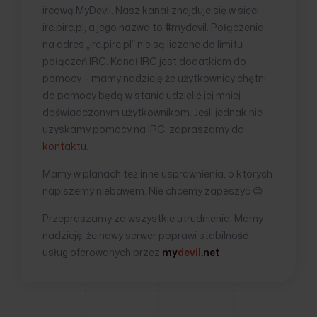
ircową MyDevil. Nasz kanał znajduje się w sieci
irc.pirc.pl, a jego nazwa to #mydevil. Połączenia
na adres „irc.pirc.pl” nie są liczone do limitu
połączeń IRC. Kanał IRC jest dodatkiem do
pomocy – mamy nadzieję że użytkownicy chętni
do pomocy będą w stanie udzielić jej mniej
doświadczonym użytkownikom. Jeśli jednak nie
uzyskamy pomocy na IRC, zapraszamy do
kontaktu
.
Mamy w planach też inne usprawnienia, o których
napiszemy niebawem. Nie chcemy zapeszyć 😉
Przepraszamy za wszystkie utrudnienia. Mamy
nadzieję, że nowy serwer poprawi stabilność
usług oferowanych przez
my
devil
.net