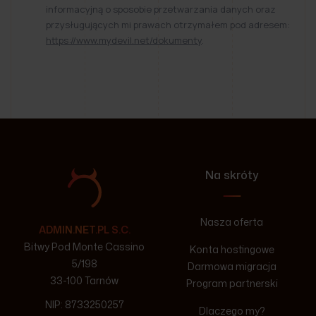
informacyjną o sposobie przetwarzania danych oraz
przysługujących mi prawach otrzymałem pod adresem:
https://www.mydevil.net/dokumenty
.
Na skróty
Nasza oferta
ADMIN.NET.PL S.C.
Bitwy Pod Monte Cassino
Konta hostingowe
5/198
Darmowa migracja
33-100 Tarnów
Program partnerski
NIP: 8733250257
Dlaczego my?