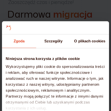
Zaoszczędź czas i pieniądze!
Darmowa
migracja
Przy zakupie rocznego planu hostingowego na
mydevil.net oferujemy:
Zgoda
Szczegóły
O plikach cookies
Migrację stron i poczty –
całkowicie bezpłatnie
Gwarancję bezpieczeństwa i ciągłości działania
Niniejsza strona korzysta z plików cookie
Przenieś się na nowoczesną i niezawodną platformę
Wykorzystujemy pliki cookie do spersonalizowania treści
–
wybierz mydevil.net!
i reklam, aby oferować funkcje społecznościowe i
analizować ruch w naszej witrynie. Informacje o tym, jak
DOWIEDZ SIĘ WIĘCEJ
korzystasz z naszej witryny, udostępniamy partnerom
społecznościowym, reklamowym i analitycznym.
Partnerzy mogą połączyć te informacje z innymi danymi
otrzymanymi od Ciebie lub uzyskanymi podczas
korzystania z ich usług.