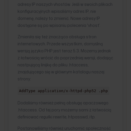
adresy IP naszych vhostów. Jeśli w swoich plikach
konfiguracyjnych wpisaliśmy adres IP, nie
domenę, należy to zmienić. Nowe adresy IP
dostępne są po wpisaniu polecenia 'vhost’.
Zmieniła się też znacząco obsługa stron
internetowych. Przede wszystkim, domyślną
wersją języka PHP jest teraz 5.3. Możemy jednak
z łatwością wrócić do poprzedniej wersji, dodając
nastpującą linijkę do pliku .htaccess,
znajdującego się w głównym katalogu naszej
strony:
AddType application/x-httpd-php52 .php
Dodaliśmy również pełną obsługę apaczowego
.htaccess. Od tej pory możemy sami z łatwością
definiować regułki rewrite, htpasswd, itp.
Postanowiliśmy również uruchomić społeczność