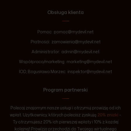
Obsługa klienta
Pomoc:
pomoc@mydevil.net
Płatności:
zamowienia@mydevil.net
Administrator:
admin@mydevil.net
Współpraca/marketing:
marketing@mydevil.net
IOD, Bogusława Marzec:
inspektor@mydevil.net
Program partnerski
Polecaj znajomym nasze usługi i otrzymuj prowizję od ich
wpłat. Użytkownicy, których polecisz zyskują
20% zniżki
-
Ty otrzymujesz 20% ich pierwszej wpłaty i 10% z każdej
kolejnej! Prowizja przechodzi do Twojego wirtualnego