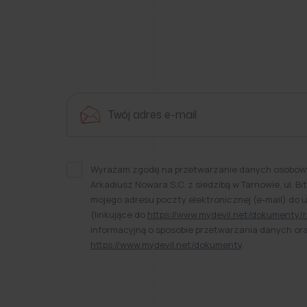
Wyrażam zgodę na przetwarzanie danych osobowy
Arkadiusz Nowara S.C. z siedzibą w Tarnowie, ul. 
mojego adresu poczty elektronicznej (e-mail) do 
(linkujące do
https://www.mydevil.net/dokumenty/r
informacyjną o sposobie przetwarzania danych o
https://www.mydevil.net/dokumenty
.