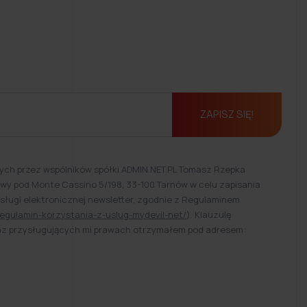
ZAPISZ SIĘ!
ch przez wspólników spółki ADMIN.NET.PL Tomasz Rzepka
Bitwy pod Monte Cassino 5/198, 33-100 Tarnów w celu zapisania
usługi elektronicznej newsletter, zgodnie z Regulaminem
egulamin-korzystania-z-uslug-mydevil-net/
). Klauzulę
raz przysługujących mi prawach otrzymałem pod adresem: