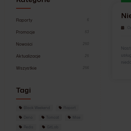
Ni
Raporty
6
O
Promocje
53
Nowości
250
Nastą
usłu
Aktualizacje
25
nied
Wszystkie
256
Tagi
Black Weekend
Raport
Deno
Tomcat
Mise
Redis
GitLab