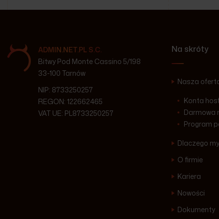
Na skróty
ADMIN.NET.PL S.C.
Bitwy Pod Monte Cassino 5/198
33-100 Tarnów
Nasza ofert
NIP: 8733250257
Konta hos
REGON: 122662465
Darmowa m
VAT UE: PL8733250257
Program p
Dlaczego m
O firmie
Kariera
Nowości
Dokumenty