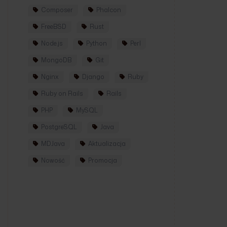
Composer
Phalcon
FreeBSD
Rust
Node.js
Python
Perl
MongoDB
Git
Nginx
Django
Ruby
Ruby on Rails
Rails
PHP
MySQL
PostgreSQL
Java
MDJava
Aktualizacja
Nowość
Promocja