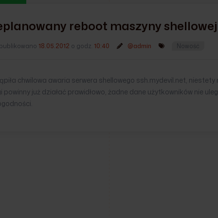
eplanowany reboot maszyny shellowej
publikowano
18.05.2012
o godz.
10:40
@admin
Nowość
piła chwilowa awaria serwera shellowego ssh.mydevil.net, niestety
gi powinny już działać prawidłowo, żadne dane użytkowników nie ul
ogodności.