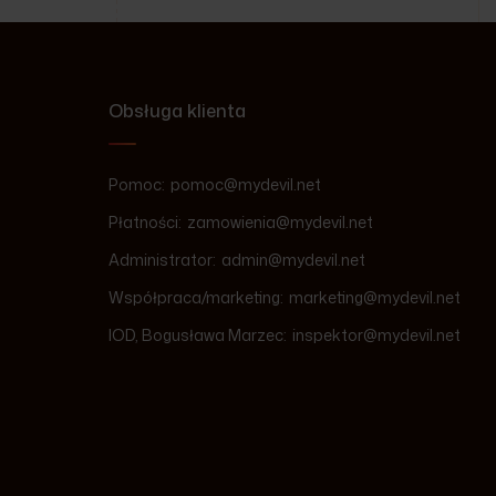
Obsługa klienta
Pomoc:
pomoc@mydevil.net
Płatności:
zamowienia@mydevil.net
Administrator:
admin@mydevil.net
Współpraca/marketing:
marketing@mydevil.net
IOD, Bogusława Marzec:
inspektor@mydevil.net