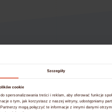
Zaoszczędź czas i p
Szczegóły
Darmo
 plików cookie
do spersonalizowania treści i reklam, aby oferować funkcje sp
Przy zakupie rocznego p
ormacje o tym, jak korzystasz z naszej witryny, udostępniamy p
Partnerzy mogą połączyć te informacje z innymi danymi otrzym
Migrację stron i po