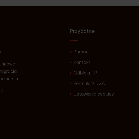
Przydatne
a
Pomoc
Kontakt
tingowe
igracja
Odblokuj IP
artnerski
Formularz DSA
y?
Ustawienia cookies