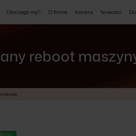
Dlaczego my?
O firmie
Kariera
Nowości
Do
any reboot maszyny 
hellowej.
WOŚĆ