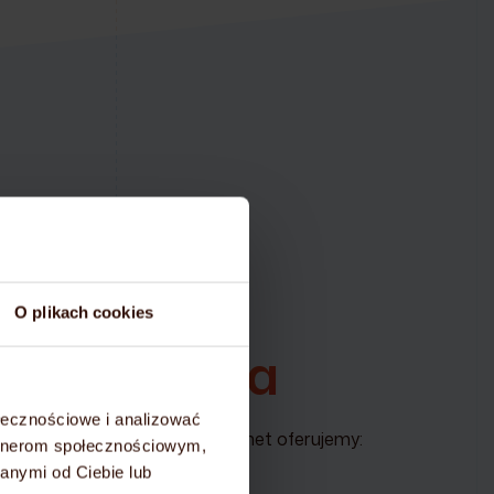
ieniądze!
O plikach cookies
wa
migracja
ołecznościowe i analizować
lanu hostingowego na mydevil.net oferujemy:
artnerom społecznościowym,
anymi od Ciebie lub
czty –
całkowicie bezpłatnie