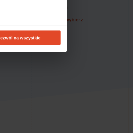
zeństwa i ciągłości działania
sną i niezawodną platformę –
wybierz
ezwól na wszystkie