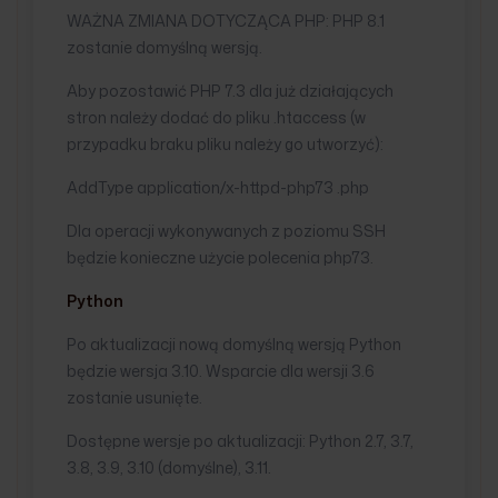
WAŻNA ZMIANA DOTYCZĄCA PHP: PHP 8.1
zostanie domyślną wersją.
Aby pozostawić PHP 7.3 dla już działających
stron należy dodać do pliku .htaccess (w
przypadku braku pliku należy go utworzyć):
AddType application/x-httpd-php73 .php
Dla operacji wykonywanych z poziomu SSH
będzie konieczne użycie polecenia php73.
Python
Po aktualizacji nową domyślną wersją Python
będzie wersja 3.10. Wsparcie dla wersji 3.6
zostanie usunięte.
Dostępne wersje po aktualizacji: Python 2.7, 3.7,
3.8, 3.9, 3.10 (domyślne), 3.11.