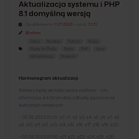
Aktualizacja systemu i PHP
8.1 domyślną wersją
Opublikowano
11.07.2023
o godz.
21:31
@admin
Deno
Node.js
Python
Ruby
Ruby on Rails
Rails
PHP
Java
Aktualizacja
Nowość
Harmonogram aktualizacji
Serwery będą aktualizowane partiami – oto
informacja, w którym dniu odbędą się prace na
wybranych serwerach:
– 02.08.2023 01:00: s0, s1, s2, s3, s4, s5, s6, s7, s8,
s9, s10, s11, s12, s13, s14, s15, s16, s17, s18, s19, s20;
– 03.08.2023 01:00: s21, s22, s23, s24, s25, s26,