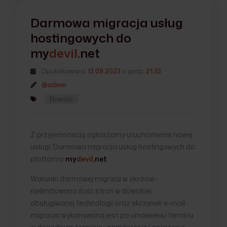
Darmowa migracja usług
hostingowych do
my
devil
.net
Opublikowano
13.09.2023
o godz.
21:33
@admin
Nowość
Z przyjemnością ogłaszamy uruchomienie nowej
usługi: Darmowa migracja usług hostingowych do
platformy
my
devil
.net
.
Warunki darmowej migracji w skrócie:-
nielimitowana ilość stron w dowolnej
obsługiwanej technologii oraz skrzynek e-mail-
migracja wykonywana jest po umówieniu terminu