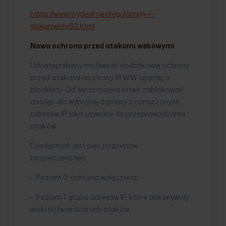
https://www.mydevil.net/regulaminy-i-
dokumenty,53.html
Nowa ochrona przed atakami webowymi
Udostępniliśmy możliwość dodatkowej ochrony
przed atakami na strony WWW opartej o
blacklisty. Od teraz można łatwo zablokować
dostęp dla wybranej domeny z oznaczonych
adresów IP jako używane do przeprowadzania
ataków.
Dostępnych jest pięć poziomów
bezpieczeństwa:
– Poziom 0: ochrona wyłączona;
– Poziom 1: grupa adresów IP, które dokonywały
wielu potwierdzonych ataków;