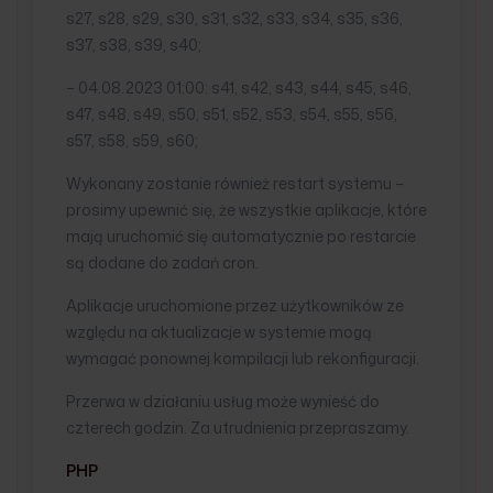
s27, s28, s29, s30, s31, s32, s33, s34, s35, s36,
s37, s38, s39, s40;
– 04.08.2023 01:00: s41, s42, s43, s44, s45, s46,
s47, s48, s49, s50, s51, s52, s53, s54, s55, s56,
s57, s58, s59, s60;
Wykonany zostanie również restart systemu –
prosimy upewnić się, że wszystkie aplikacje, które
mają uruchomić się automatycznie po restarcie
są dodane do zadań cron.
Aplikacje uruchomione przez użytkowników ze
względu na aktualizacje w systemie mogą
wymagać ponownej kompilacji lub rekonfiguracji.
Przerwa w działaniu usług może wynieść do
czterech godzin. Za utrudnienia przepraszamy.
PHP