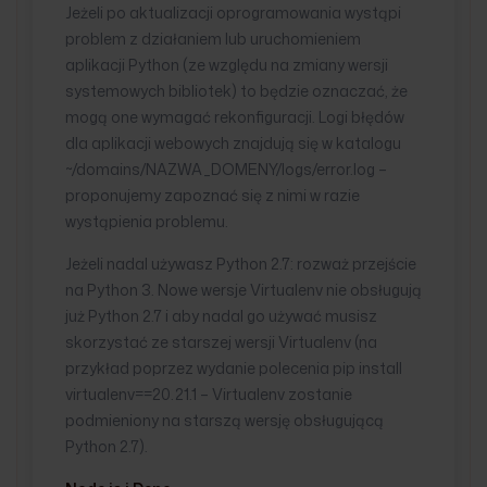
Jeżeli po aktualizacji oprogramowania wystąpi
problem z działaniem lub uruchomieniem
aplikacji Python (ze względu na zmiany wersji
systemowych bibliotek) to będzie oznaczać, że
mogą one wymagać rekonfiguracji. Logi błędów
dla aplikacji webowych znajdują się w katalogu
~/domains/NAZWA_DOMENY/logs/error.log –
proponujemy zapoznać się z nimi w razie
wystąpienia problemu.
Jeżeli nadal używasz Python 2.7: rozważ przejście
na Python 3. Nowe wersje Virtualenv nie obsługują
już Python 2.7 i aby nadal go używać musisz
skorzystać ze starszej wersji Virtualenv (na
przykład poprzez wydanie polecenia pip install
virtualenv==20.21.1 – Virtualenv zostanie
podmieniony na starszą wersję obsługującą
Python 2.7).