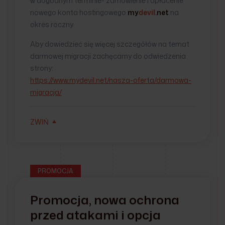
w dogodnym terminie- zamówienie i opłacenie
nowego konta hostingowego
my
devil
.net
na
okres roczny
Aby dowiedzieć się więcej szczegółów na temat
darmowej migracji zachęcamy do odwiedzenia
strony:
https://www.mydevil.net/nasza-oferta/darmowa-
migracja/
ZWIŃ
PROMOCJA
Promocja, nowa ochrona
przed atakami i opcja