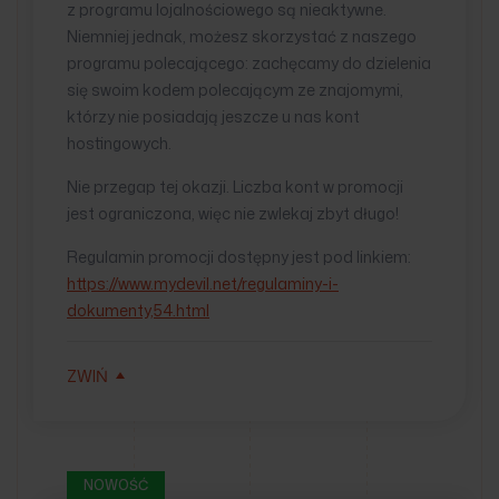
z programu lojalnościowego są nieaktywne.
Niemniej jednak, możesz skorzystać z naszego
programu polecającego: zachęcamy do dzielenia
się swoim kodem polecającym ze znajomymi,
którzy nie posiadają jeszcze u nas kont
hostingowych.
Nie przegap tej okazji. Liczba kont w promocji
jest ograniczona, więc nie zwlekaj zbyt długo!
Regulamin promocji dostępny jest pod linkiem:
https://www.mydevil.net/regulaminy-i-
dokumenty,54.html
ZWIŃ
NOWOŚĆ