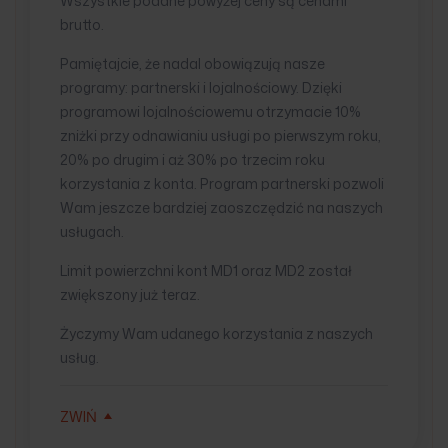
Wszystkie podane powyżej ceny są cenami
brutto.
Pamiętajcie, że nadal obowiązują nasze
programy: partnerski i lojalnościowy. Dzięki
programowi lojalnościowemu otrzymacie 10%
zniżki przy odnawianiu usługi po pierwszym roku,
20% po drugim i aż 30% po trzecim roku
korzystania z konta. Program partnerski pozwoli
Wam jeszcze bardziej zaoszczędzić na naszych
usługach.
Limit powierzchni kont MD1 oraz MD2 został
zwiększony już teraz.
Życzymy Wam udanego korzystania z naszych
usług.
ZWIŃ