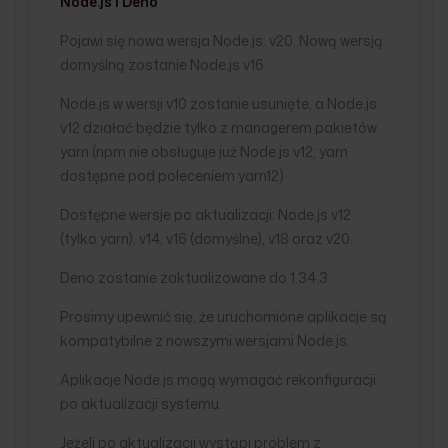
Node.js i Deno
Pojawi się nowa wersja Node.js: v20. Nową wersją
domyślną zostanie Node.js v16.
Node.js w wersji v10 zostanie usunięte, a Node.js
v12 działać będzie tylko z managerem pakietów
yarn (npm nie obsługuje już Node.js v12; yarn
dostępne pod poleceniem yarn12)
Dostępne wersje po aktualizacji: Node.js v12
(tylko yarn), v14, v16 (domyślne), v18 oraz v20.
Deno zostanie zaktualizowane do 1.34.3.
Prosimy upewnić się, że uruchomione aplikacje są
kompatybilne z nowszymi wersjami Node.js.
Aplikacje Node.js mogą wymagać rekonfiguracji
po aktualizacji systemu.
Jeżeli po aktualizacji wystąpi problem z