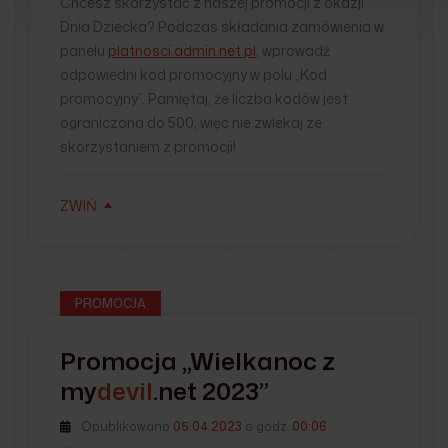
Chcesz skorzystać z naszej promocji z okazji
Dnia Dziecka? Podczas składania zamówienia w
panelu
platnosci.admin.net.pl
, wprowadź
odpowiedni kod promocyjny w polu „Kod
promocyjny”. Pamiętaj, że liczba kodów jest
ograniczona do 500, więc nie zwlekaj ze
skorzystaniem z promocji!
ZWIŃ
PROMOCJA
Promocja „Wielkanoc z
my
devil
.net
2023”
Opublikowano
05.04.2023
o godz.
00:06