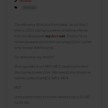
@admin
Nowość
Chcielibyśmy Was poinformować, że od dnia 1
marca 2023 nastąpią pewne zmiany w ofercie
kont hostingowych
my
devil
.net
. Zmiany te są
spowodowane wzrostem cen usług Data Center
oraz energii elektrycznej.
Co dokładnie się zmieni?
W przypadku kont MD1 i MD2 zwiększymy limit
dostępnej powierzchni. Wprowadzimy zmiany w
cenniku pakietów MD2, MD3, MD4.
MD1:
Limit powierzchni zostanie zwiększony z 20 GB
na 25 GB.