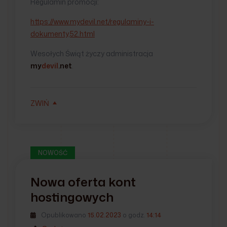
Regulamin promocji:
https://www.mydevil.net/regulaminy-i-
dokumenty,52.html
Wesołych Świąt życzy administracja
my
devil
.net
.
ZWIŃ
NOWOŚĆ
Nowa oferta kont
hostingowych
Opublikowano
15.02.2023
o godz.
14:14