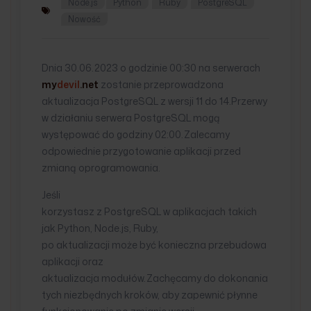
Node.js
Python
Ruby
PostgreSQL
Nowość
Dnia 30.06.2023 o godzinie 00:30 na serwerach
my
devil
.net
zostanie przeprowadzona
aktualizacja PostgreSQL z wersji 11 do 14.Przerwy
w działaniu serwera PostgreSQL mogą
występować do godziny 02:00.Zalecamy
odpowiednie przygotowanie aplikacji przed
zmianą oprogramowania.
Jeśli
korzystasz z PostgreSQL w aplikacjach takich
jak Python, Node.js, Ruby,
po aktualizacji może być konieczna przebudowa
aplikacji oraz
aktualizacja modułów.Zachęcamy do dokonania
tych niezbędnych kroków, aby zapewnić płynne