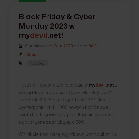
Black Friday & Cyber
Monday 2023 w
my
devil
.net
!
Opublikowano
24.11.2023
o godz.
00:01
@admin
Nowość
Ruszyła niepowtarzalna okazja w
my
devil
.net
z
okazji Black Friday oraz Cyber Monday. Do 27
listopada 2023 roku do godziny 23:59 (lub
wyczerpania limitu 1000 nowych kont) nowe
konta hostingowe oraz przedłużenia obecnych
są dostępne ze zniżką aż o 50%!
W trakcie trwania tej wyjątkowej promocji, zniżki