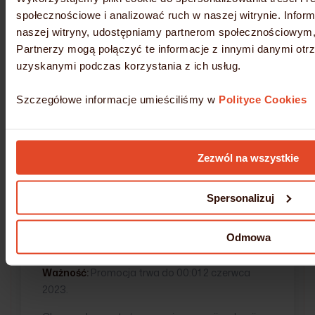
osobom.
społecznościowe i analizować ruch w naszej witrynie. Inform
Limit:
500 wykorzystań
naszej witryny, udostępniamy partnerom społecznościowym
Partnerzy mogą połączyć te informacje z innymi danymi otr
Ważność:
Promocja trwa do 00:01 2 czerwca
uzyskanymi podczas korzystania z ich usług.
2023.
Szczegółowe informacje umieściliśmy w
Polityce Cookies
Kod promocyjny na przedłużane konta
hostingowe:
Kod:
DZIENDZIECKA15
Zezwól na wszystkie
Rabat:
15%
Spersonalizuj
Warunki:
Kod łączy się z naszym programem
lojalnościowym.
Odmowa
Limit:
500 wykorzystań
Ważność:
Promocja trwa do 00:01 2 czerwca
2023.