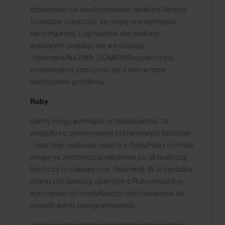
działaniem lub uruchomieniem aplikacji Node.js
to będzie oznaczać, że mogą one wymagać
rekonfiguracji. Logi błędów dla aplikacji
webowych znajdują się w katalogu
~/domains/NAZWA_DOMENY/logs/error.log –
proponujemy zapoznać się z nimi w razie
wystąpienia problemu.
Ruby
Gemy mogą wymagać przebudowania ze
względu na zmiany wersji systemowych bibliotek
– bez tego aplikacje oparte o Ruby/Ruby on Rails
mogą nie zadziałać prawidłowo po aktualizacji
(dotyczy to również m.in. Redmine). W przypadku
starszych aplikacji opartych o Ruby może być
wymagana ich modyfikacja i dostosowanie do
nowych wersji oprogramowania.
Jeżeli po aktualizacji oprogramowania wystąpi