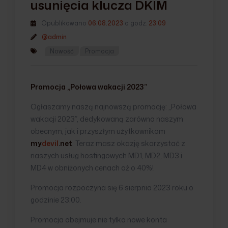
usunięcia klucza DKIM
Opublikowano
06.08.2023
o godz.
23:09
@admin
Nowość
Promocja
Promocja „Połowa wakacji 2023”
Ogłaszamy naszą najnowszą promocję: „Połowa
wakacji 2023”, dedykowaną zarówno naszym
obecnym, jak i przyszłym użytkownikom
my
devil
.net
. Teraz masz okazję skorzystać z
naszych usług hostingowych MD1, MD2, MD3 i
MD4 w obniżonych cenach aż o 40%!
Promocja rozpoczyna się 6 sierpnia 2023 roku o
godzinie 23:00.
Promocja obejmuje nie tylko nowe konta