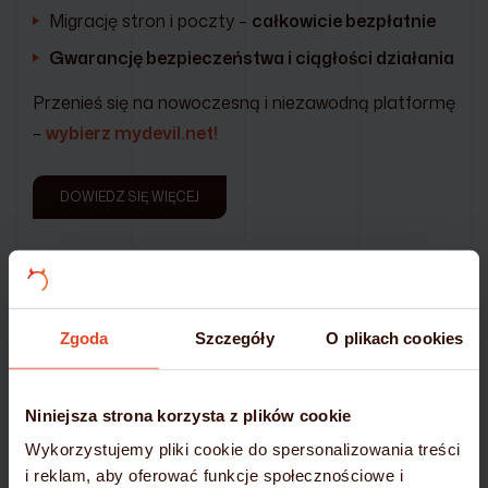
Migrację stron i poczty –
całkowicie bezpłatnie
Gwarancję bezpieczeństwa i ciągłości działania
Przenieś się na nowoczesną i niezawodną platformę
–
wybierz mydevil.net!
DOWIEDZ SIĘ WIĘCEJ
Zgoda
Szczegóły
O plikach cookies
Niniejsza strona korzysta z plików cookie
Wykorzystujemy pliki cookie do spersonalizowania treści
i reklam, aby oferować funkcje społecznościowe i