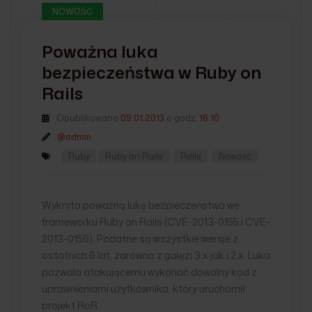
NOWOŚĆ
Poważna luka
bezpieczeństwa w Ruby on
Rails
Opublikowano
09.01.2013
o godz.
16:10
@admin
Ruby
Ruby on Rails
Rails
Nowość
Wykryto poważną lukę bezpieczeństwa we
frameworku Ruby on Rails (CVE-2013-0155 i CVE-
2013-0156). Podatne są wszystkie wersje z
ostatnich 6 lat, zarówno z gałęzi 3.x jak i 2.x. Luka
pozwala atakującemu wykonać dowolny kod z
uprawnieniami użytkownika, który uruchomił
projekt RoR.