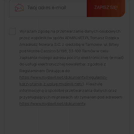
ZAPISZ SIĘ!
Wyrażam zgodę na przetwarzanie danych osobowych
przez wspólników spółki ADMIN.NET.PL Tomasz Rzepka
Arkadiusz Nowara S.C. z siedzibą w Tarnowie, ul. Bitwy
pod Monte Cassino 5/198, 33-100 Tarnów w celu
zapisania mojego adresu poczty elektronicznej (e-mail)
do usługi elektronicznej newsletter, zgodnie z
Regulaminem (linkujące do
https://www.mydevil.net/dokumenty/regulamin-
korzystania-z-uslug-mydevil-net/
). Klauzulę
informacyjną o sposobie przetwarzania danych oraz
przysługujących mi prawach otrzymałem pod adresem:
https://www.mydevil.net/dokumenty
.