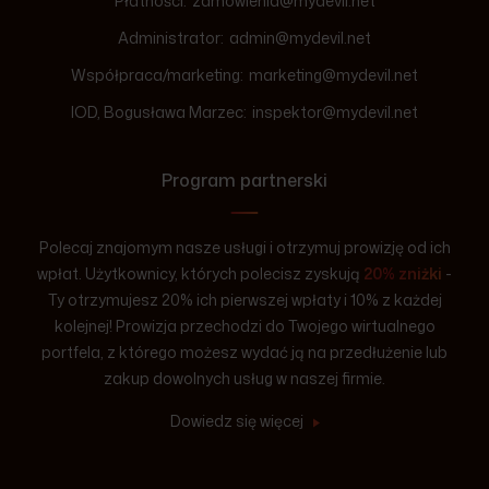
Płatności:
zamowienia@mydevil.net
Administrator:
admin@mydevil.net
Współpraca/marketing:
marketing@mydevil.net
IOD, Bogusława Marzec:
inspektor@mydevil.net
Program partnerski
Polecaj znajomym nasze usługi i otrzymuj prowizję od ich
wpłat. Użytkownicy, których polecisz zyskują
20% zniżki
-
Ty otrzymujesz 20% ich pierwszej wpłaty i 10% z każdej
kolejnej! Prowizja przechodzi do Twojego wirtualnego
portfela, z którego możesz wydać ją na przedłużenie lub
zakup dowolnych usług w naszej firmie.
Dowiedz się więcej