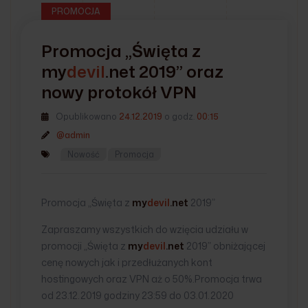
PROMOCJA
Promocja „Święta z
my
devil
.net
2019” oraz
nowy protokół VPN
Opublikowano
24.12.2019
o godz.
00:15
@admin
Nowość
Promocja
Promocja „Święta z
my
devil
.net
2019”
Zapraszamy wszystkich do wzięcia udziału w
promocji „Święta z
my
devil
.net
2019” obniżającej
cenę nowych jak i przedłużanych kont
hostingowych oraz VPN aż o 50%.Promocja trwa
od 23.12.2019 godziny 23:59 do 03.01.2020