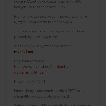
godziny 23:59 lub do osiągnięcia limitu 300
nowych kont hostingowych i VPN.
Promocja łączy się z kodami polecającymi, nie
łączy się programem lojalnościowym.
Zapraszamy do dzielenia się swoimi kodami
polecającymi ze znajomymi!
Wesołych Świąt życzy administracja
my
devil
.net
.
Regulamin promocji:
https://www.mydevil.net/regulaminy-i-
dokumenty,39.html
Nowy protokół VPN
informujemy o uruchomieniu obok PPTP oraz
OpenVPN nowego protokołu: IKEv2
Opis konfiguracji IKEv2 pod Windows 10, Android,