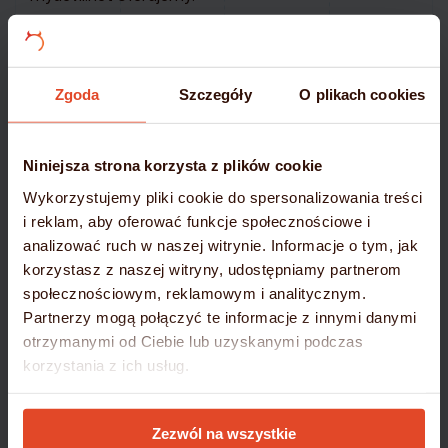
Migrację stron i poczty –
całkowicie bezpłatnie
Gwarancję bezpieczeństwa i ciągłości działania
Zgoda
Szczegóły
O plikach cookies
Przenieś się na nowoczesną i niezawodną platformę
–
wybierz mydevil.net!
Niniejsza strona korzysta z plików cookie
Wykorzystujemy pliki cookie do spersonalizowania treści
DOWIEDZ SIĘ WIĘCEJ
i reklam, aby oferować funkcje społecznościowe i
analizować ruch w naszej witrynie. Informacje o tym, jak
korzystasz z naszej witryny, udostępniamy partnerom
społecznościowym, reklamowym i analitycznym.
Partnerzy mogą połączyć te informacje z innymi danymi
otrzymanymi od Ciebie lub uzyskanymi podczas
korzystania z ich usług.
Szczegółowe informacje umieściliśmy w
Polityce
Zezwól na wszystkie
Cookies