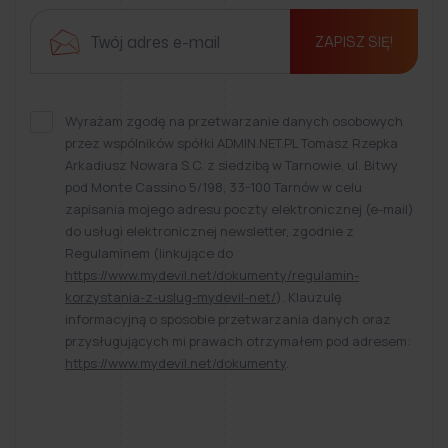
ZAPISZ SIĘ!
Wyrażam zgodę na przetwarzanie danych osobowych
przez wspólników spółki ADMIN.NET.PL Tomasz Rzepka
Arkadiusz Nowara S.C. z siedzibą w Tarnowie, ul. Bitwy
pod Monte Cassino 5/198, 33-100 Tarnów w celu
zapisania mojego adresu poczty elektronicznej (e-mail)
do usługi elektronicznej newsletter, zgodnie z
Regulaminem (linkujące do
https://www.mydevil.net/dokumenty/regulamin-
korzystania-z-uslug-mydevil-net/
). Klauzulę
informacyjną o sposobie przetwarzania danych oraz
przysługujących mi prawach otrzymałem pod adresem:
https://www.mydevil.net/dokumenty
.