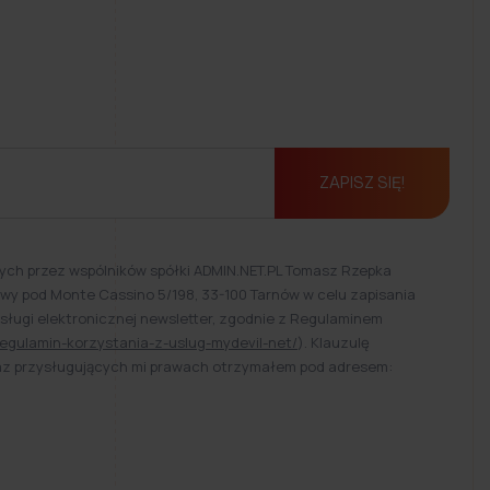
ZAPISZ SIĘ!
ch przez wspólników spółki ADMIN.NET.PL Tomasz Rzepka
Bitwy pod Monte Cassino 5/198, 33-100 Tarnów w celu zapisania
usługi elektronicznej newsletter, zgodnie z Regulaminem
egulamin-korzystania-z-uslug-mydevil-net/
). Klauzulę
raz przysługujących mi prawach otrzymałem pod adresem: