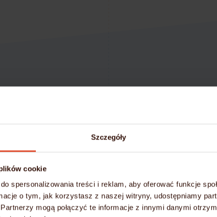
Zaoszczędź czas i p
Szczegóły
Darmo
 plików cookie
do spersonalizowania treści i reklam, aby oferować funkcje sp
Przy zakupie rocznego p
ormacje o tym, jak korzystasz z naszej witryny, udostępniamy p
Partnerzy mogą połączyć te informacje z innymi danymi otrzym
Migrację stron i po