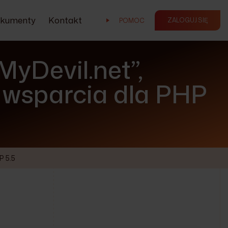
kumenty
Kontakt
ZALOGUJ SIĘ
POMOC
MyDevil.net”,
 wsparcia dla PHP
P 5.5