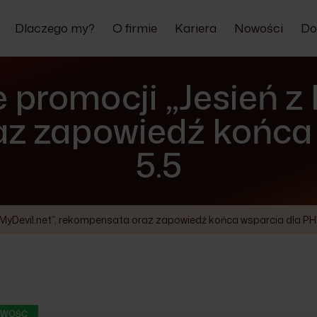
Dlaczego my?
O firmie
Kariera
Nowości
Do
 promocji „Jesień z 
z zapowiedź końca
5.5
z MyDevil.net”, rekompensata oraz zapowiedź końca wsparcia dla PH
WOŚĆ