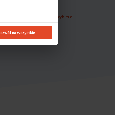
zeństwa i ciągłości działania
sną i niezawodną platformę –
wybierz
ezwól na wszystkie