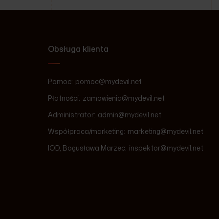
Obsługa klienta
Pomoc:
pomoc@mydevil.net
Płatności:
zamowienia@mydevil.net
Administrator:
admin@mydevil.net
Współpraca/marketing:
marketing@mydevil.net
IOD, Bogusława Marzec:
inspektor@mydevil.net