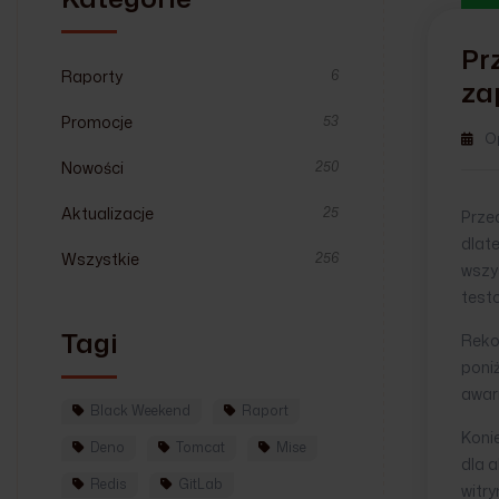
Pr
Raporty
6
za
Promocje
53
O
Nowości
250
Aktualizacje
25
Przed
dlate
Wszystkie
256
wszy
testo
Tagi
Reko
poni
awar
Black Weekend
Raport
Koni
Deno
Tomcat
Mise
dla a
Redis
GitLab
witry