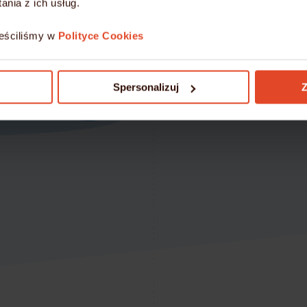
nia z ich usług.
Gwarancję bezpiec
eściliśmy w
Polityce Cookies
Przenieś się na nowocze
mydevil.net!
Spersonalizuj
Z
DOWIEDZ SIĘ WIĘCEJ