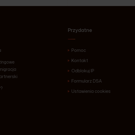
Przydatne
a
Pomoc
Kontakt
tingowe
igracja
Odblokuj IP
artnerski
Formularz DSA
y?
Ustawienia cookies