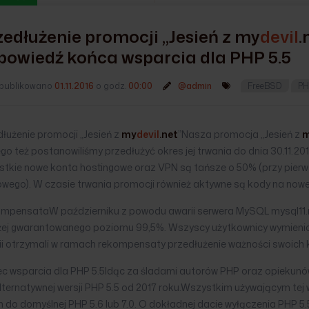
zedłużenie promocji „Jesień z
my
devil
.
powiedź końca wsparcia dla PHP 5.5
publikowano
01.11.2016
o godz.
00:00
@admin
FreeBSD
PH
łużenie promocji „Jesień z
my
devil
.net
”Nasza promocja „Jesień z
go też postanowiliśmy przedłużyć okres jej trwania do dnia 30.11.2
stkie nowe konta hostingowe oraz VPN są tańsze o 50% (przy pierw
wego). W czasie trwania promocji również aktywne są kody na nowe 
mpensataW październiku z powodu awarii serwera MySQL mysql11.m
żej gwarantowanego poziomu 99,5%. Wszyscy użytkownicy wymienion
ii otrzymali w ramach rekompensaty przedłużenie ważności swoich k
ec wsparcia dla PHP 5.5Idąc za śladami autorów PHP oraz opieku
lternatywnej wersji PHP 5.5 od 2017 roku.Wszystkim używającym tej
n do domyślnej PHP 5.6 lub 7.0. O dokładnej dacie wyłączenia PHP 