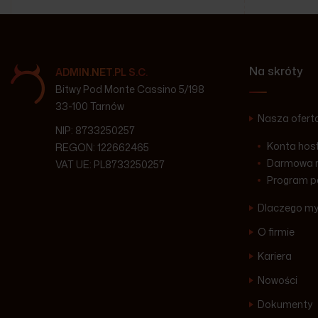
Na skróty
ADMIN.NET.PL S.C.
Bitwy Pod Monte Cassino 5/198
33-100 Tarnów
Nasza ofert
NIP: 8733250257
Konta hos
REGON: 122662465
Darmowa m
VAT UE: PL8733250257
Program p
Dlaczego m
O firmie
Kariera
Nowości
Dokumenty