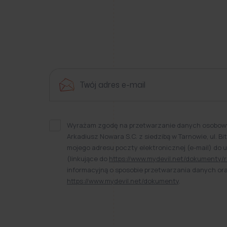
Wyrażam zgodę na przetwarzanie danych osobowy
Arkadiusz Nowara S.C. z siedzibą w Tarnowie, ul. 
mojego adresu poczty elektronicznej (e-mail) do 
(linkujące do
https://www.mydevil.net/dokumenty/r
informacyjną o sposobie przetwarzania danych o
https://www.mydevil.net/dokumenty
.