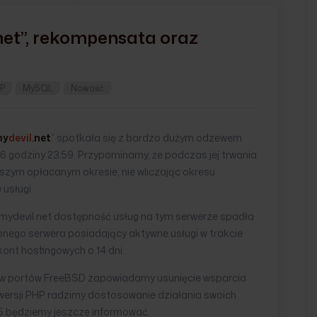
net
”, rekompensata oraz
P
MySQL
Nowość
my
devil
.net
” spotkała się z bardzo dużym odzewem
016 godziny 23:59. Przypominamy, że podczas jej trwania
szym opłacanym okresie, nie wliczając okresu
usługi.
ydevil.net dostępność usług na tym serwerze spadła
ego serwera posiadający aktywne usługi w trakcie
ont hostingowych o 14 dni.
nów portów FreeBSD zapowiadamy usunięcie wsparcia
 wersji PHP radzimy dostosowanie działania swoich
5.5 będziemy jeszcze informować.