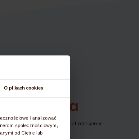
ieniądze!
O plikach cookies
wa
migracja
ołecznościowe i analizować
lanu hostingowego na mydevil.net oferujemy:
artnerom społecznościowym,
anymi od Ciebie lub
czty –
całkowicie bezpłatnie