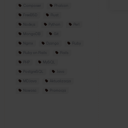
Composer
Phalcon
FreeBSD
Rust
Node.js
Python
Perl
MongoDB
Git
Nginx
Django
Ruby
Ruby on Rails
Rails
PHP
MySQL
PostgreSQL
Java
MDJava
Aktualizacja
Nowość
Promocja