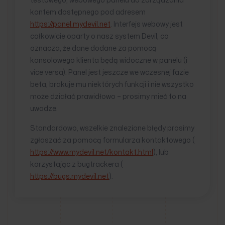
kontem dostępnego pod adresem
https://panel.mydevil.net
. Interfejs webowy jest
całkowicie oparty o nasz system Devil, co
oznacza, że dane dodane za pomocą
konsolowego klienta będą widoczne w panelu (i
vice versa). Panel jest jeszcze we wczesnej fazie
beta, brakuje mu niektórych funkcji i nie wszystko
może działać prawidłowo – prosimy mieć to na
uwadze.
Standardowo, wszelkie znalezione błędy prosimy
zgłaszać za pomocą formularza kontaktowego (
https://www.mydevil.net/kontakt.html
), lub
korzystając z bugtrackera (
https://bugs.mydevil.net
).