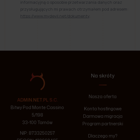
informacyjną o sposobie przetwarzania danych oraz
przysługujących mi prawach otrzymałem pod adresem:
https://www.mydevil.net/dokumenty
.
Na skróty
Nasza oferta
ADMIN.NET.PL S.C.
Bitwy Pod Monte Cassino
Konta hostingowe
5/198
Darmowa migracja
33-100 Tarnów
Program partnerski
NIP: 8733250257
Dlaczego my?