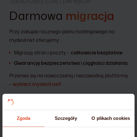
Zaoszczędź czas i pieniądze!
Darmowa
migracja
Przy zakupie rocznego planu hostingowego na
mydevil.net oferujemy:
Migrację stron i poczty –
całkowicie bezpłatnie
Gwarancję bezpieczeństwa i ciągłości działania
Przenieś się na nowoczesną i niezawodną platformę
–
wybierz mydevil.net!
DOWIEDZ SIĘ WIĘCEJ
Zgoda
Szczegóły
O plikach cookies