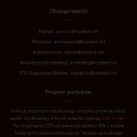
Obsługa klienta
Pomoc:
pomoc@mydevil.net
Płatności:
zamowienia@mydevil.net
Administrator:
admin@mydevil.net
Współpraca/marketing:
marketing@mydevil.net
IOD, Bogusława Marzec:
inspektor@mydevil.net
Program partnerski
Polecaj znajomym nasze usługi i otrzymuj prowizję od ich
wpłat. Użytkownicy, których polecisz zyskują
20% zniżki
-
Ty otrzymujesz 20% ich pierwszej wpłaty i 10% z każdej
kolejnej! Prowizja przechodzi do Twojego wirtualnego