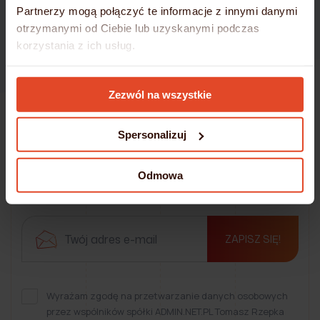
Partnerzy mogą połączyć te informacje z innymi danymi
otrzymanymi od Ciebie lub uzyskanymi podczas
korzystania z ich usług.
Szczegółowe informacje umieściliśmy w
Polityce
Zezwól na wszystkie
Cookies
Spersonalizuj
Bądź na bieżąco!
Newsletter
Odmowa
ZAPISZ SIĘ!
Wyrażam zgodę na przetwarzanie danych osobowych
przez wspólników spółki ADMIN.NET.PL Tomasz Rzepka