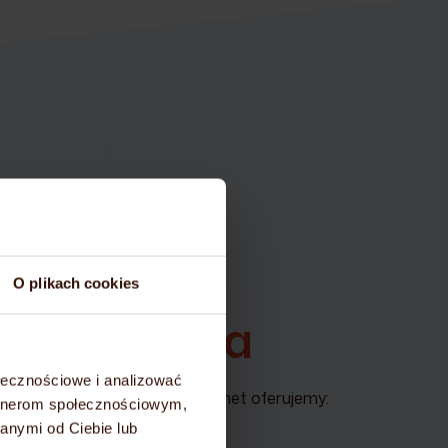
ieniądze!
O plikach cookies
wa
migracja
ołecznościowe i analizować
lanu hostingowego na mydevil.net oferujemy:
artnerom społecznościowym,
anymi od Ciebie lub
czty –
całkowicie bezpłatnie