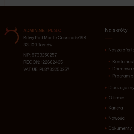
Na skróty
ADMIN.NET.PL S.C.
Bitwy Pod Monte Cassino 5/198
33-100 Tarnów
Nasza ofert
NIP: 8733250257
Konta hos
REGON: 122662465
Darmowa m
VAT UE: PL8733250257
Program p
Dlaczego m
O firmie
Kariera
Nowości
Dokumenty