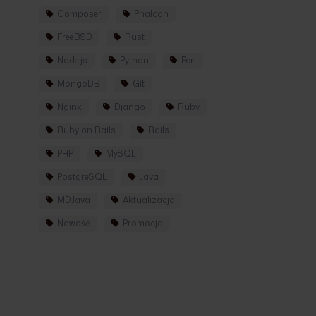
Composer
Phalcon
FreeBSD
Rust
Node.js
Python
Perl
MongoDB
Git
Nginx
Django
Ruby
Ruby on Rails
Rails
PHP
MySQL
PostgreSQL
Java
MDJava
Aktualizacja
Nowość
Promocja