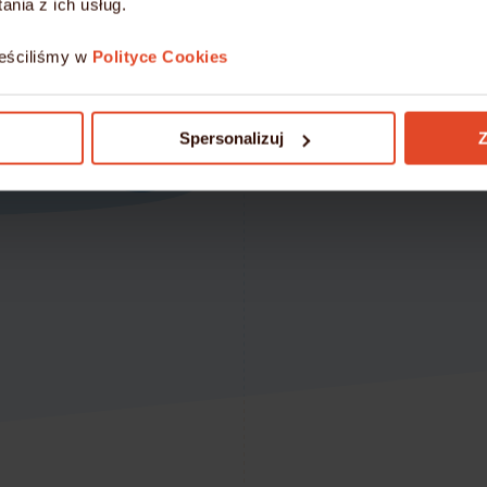
nia z ich usług.
Gwarancję bezpiec
eściliśmy w
Polityce Cookies
Przenieś się na nowocze
mydevil.net!
Spersonalizuj
Z
DOWIEDZ SIĘ WIĘCEJ