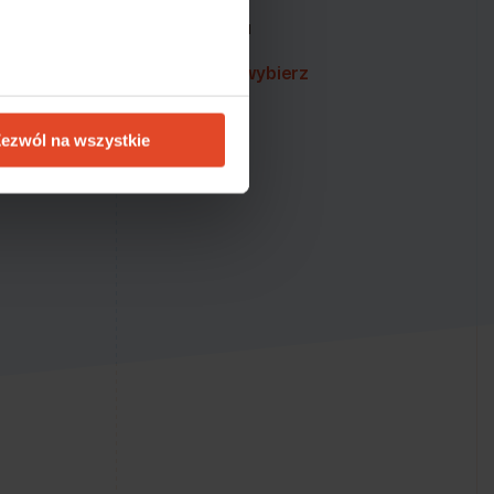
zeństwa i ciągłości działania
sną i niezawodną platformę –
wybierz
ezwól na wszystkie