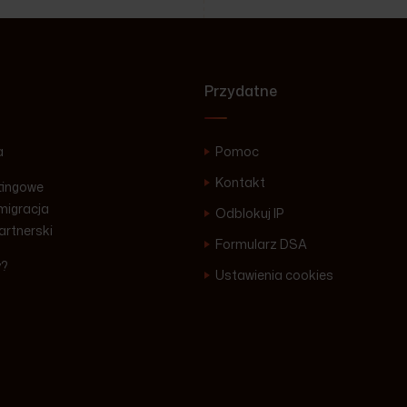
Przydatne
a
Pomoc
Kontakt
tingowe
igracja
Odblokuj IP
artnerski
Formularz DSA
y?
Ustawienia cookies