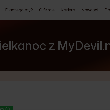
Dlaczego my?
O firmie
Kariera
Nowości
Do
elkanoc z MyDevil.
WOŚĆ