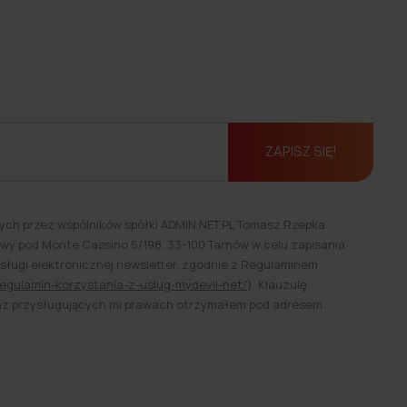
ZAPISZ SIĘ!
ch przez wspólników spółki ADMIN.NET.PL Tomasz Rzepka
Bitwy pod Monte Cassino 5/198, 33-100 Tarnów w celu zapisania
usługi elektronicznej newsletter, zgodnie z Regulaminem
egulamin-korzystania-z-uslug-mydevil-net/
). Klauzulę
raz przysługujących mi prawach otrzymałem pod adresem: