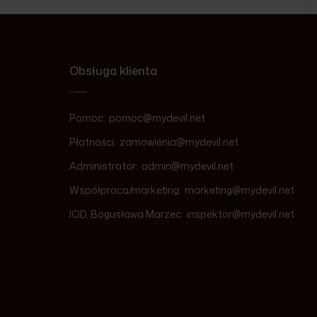
Obsługa klienta
Pomoc:
pomoc@mydevil.net
Płatności:
zamowienia@mydevil.net
Administrator:
admin@mydevil.net
Współpraca/marketing:
marketing@mydevil.net
IOD, Bogusława Marzec:
inspektor@mydevil.net