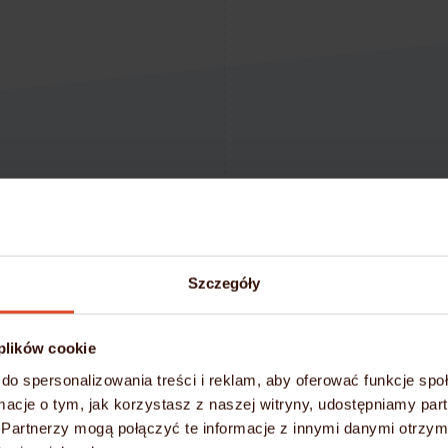
Zaoszczędź czas i p
Szczegóły
Darmo
 plików cookie
do spersonalizowania treści i reklam, aby oferować funkcje sp
Przy zakupie rocznego p
ormacje o tym, jak korzystasz z naszej witryny, udostępniamy p
Partnerzy mogą połączyć te informacje z innymi danymi otrzym
Migrację stron i po