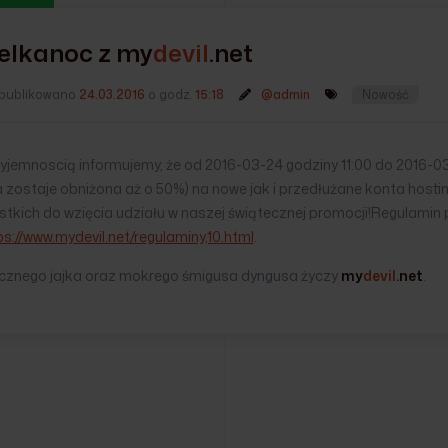
elkanoc z
my
devil
.net
publikowano
24.03.2016
o godz.
15:18
@admin
Nowość
zyjemnoscią informujemy, że od 2016-03-24 godziny 11:00 do 2016-0
a zostaje obniżona aż o 50%) na nowe jak i przedłużane konta host
tkich do wzięcia udziału w naszej świątecznej promocji!Regulamin 
ps://www.mydevil.net/regulaminy,10.html
.
znego jajka oraz mokrego śmigusa dyngusa życzy
my
devil
.net
.