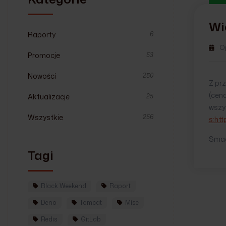
Wi
Raporty
6
O
Promocje
53
Nowości
250
Z pr
(cen
Aktualizacje
25
wszys
Wszystkie
256
s:htt
Smac
Tagi
Black Weekend
Raport
Deno
Tomcat
Mise
Redis
GitLab