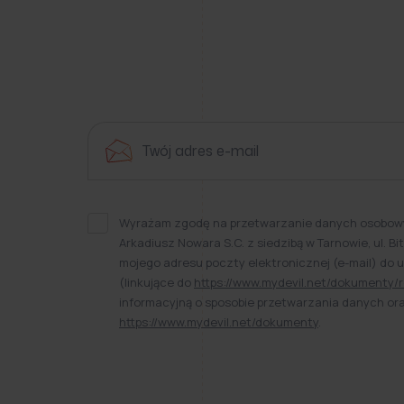
Wyrażam zgodę na przetwarzanie danych osobowy
Arkadiusz Nowara S.C. z siedzibą w Tarnowie, ul. 
mojego adresu poczty elektronicznej (e-mail) do 
(linkujące do
https://www.mydevil.net/dokumenty/r
informacyjną o sposobie przetwarzania danych o
https://www.mydevil.net/dokumenty
.