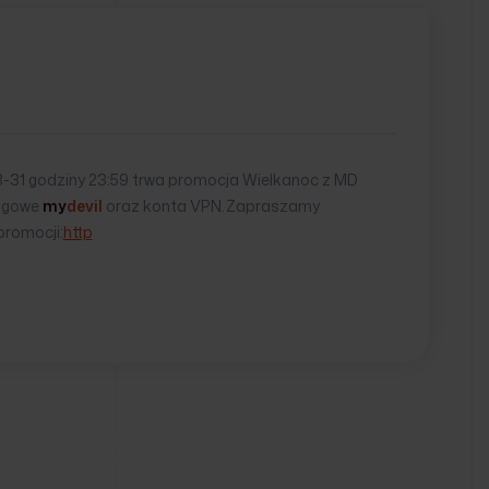
3-31 godziny 23:59 trwa promocja Wielkanoc z MD
ingowe
my
devil
oraz konta VPN.Zapraszamy
promocji:
http