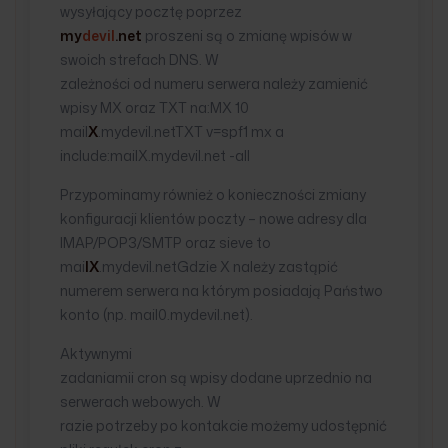
wysyłający pocztę poprzez
my
devil
.net
proszeni są o zmianę wpisów w
swoich strefach DNS. W
zależności od numeru serwera należy zamienić
wpisy MX oraz TXT na:MX 10
mail
X
.mydevil.netTXT v=spf1 mx a
include:mailX.mydevil.net -all
Przypominamy również o konieczności zmiany
konfiguracji klientów poczty – nowe adresy dla
IMAP/POP3/SMTP oraz sieve to
mai
lX
.mydevil.netGdzie X należy zastąpić
numerem serwera na którym posiadają Państwo
konto (np. mail0.mydevil.net).
Aktywnymi
zadaniamii cron są wpisy dodane uprzednio na
serwerach webowych. W
razie potrzeby po kontakcie możemy udostępnić