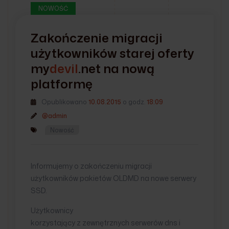
NOWOŚĆ
Zakończenie migracji
użytkowników starej oferty
my
devil
.net
na nową
platformę
Opublikowano
10.08.2015
o godz.
18:09
@admin
Nowość
Informujemy o zakończeniu migracji
użytkowników pakietów OLDMD na nowe serwery
SSD.
Użytkownicy
korzystający z zewnętrznych serwerów dns i