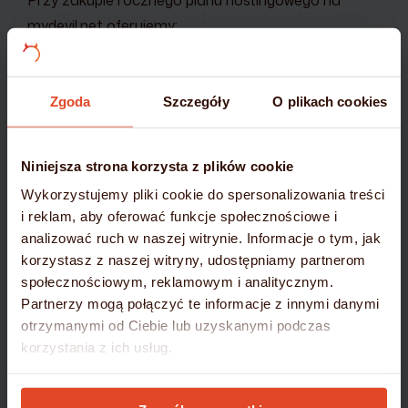
mydevil.net oferujemy:
Migrację stron i poczty –
całkowicie bezpłatnie
Gwarancję bezpieczeństwa i ciągłości działania
Zgoda
Szczegóły
O plikach cookies
Przenieś się na nowoczesną i niezawodną platformę
–
wybierz mydevil.net!
Niniejsza strona korzysta z plików cookie
Wykorzystujemy pliki cookie do spersonalizowania treści
DOWIEDZ SIĘ WIĘCEJ
i reklam, aby oferować funkcje społecznościowe i
analizować ruch w naszej witrynie. Informacje o tym, jak
korzystasz z naszej witryny, udostępniamy partnerom
społecznościowym, reklamowym i analitycznym.
Partnerzy mogą połączyć te informacje z innymi danymi
otrzymanymi od Ciebie lub uzyskanymi podczas
korzystania z ich usług.
Szczegółowe informacje umieściliśmy w
Polityce