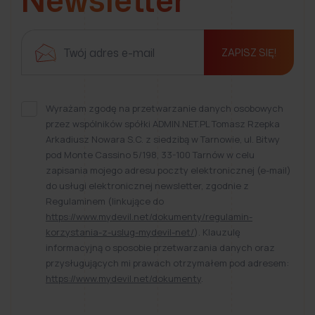
ZAPISZ SIĘ!
Wyrażam zgodę na przetwarzanie danych osobowych
przez wspólników spółki ADMIN.NET.PL Tomasz Rzepka
Arkadiusz Nowara S.C. z siedzibą w Tarnowie, ul. Bitwy
pod Monte Cassino 5/198, 33-100 Tarnów w celu
zapisania mojego adresu poczty elektronicznej (e-mail)
do usługi elektronicznej newsletter, zgodnie z
Regulaminem (linkujące do
https://www.mydevil.net/dokumenty/regulamin-
korzystania-z-uslug-mydevil-net/
). Klauzulę
informacyjną o sposobie przetwarzania danych oraz
przysługujących mi prawach otrzymałem pod adresem:
https://www.mydevil.net/dokumenty
.