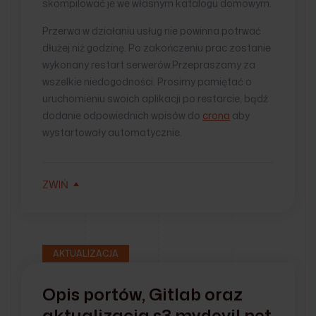
skompilować je we własnym katalogu domowym.
Przerwa w działaniu usług nie powinna potrwać
dłużej niż godzinę. Po zakończeniu prac zostanie
wykonany restart serwerów.Przepraszamy za
wszelkie niedogodności. Prosimy pamiętać o
uruchomieniu swoich aplikacji po restarcie, bądź
dodanie odpowiednich wpisów do
crona
aby
wystartowały automatycznie.
ZWIŃ
AKTUALIZACJA
Opis portów, Gitlab oraz
aktualizacja s3.mydevil.net