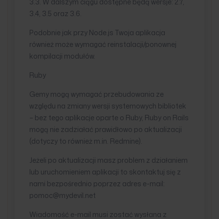
3.3. W dalszym ciągu dostępne będą wersje: 2.7,
3.4, 3.5 oraz 3.6.
Podobnie jak przy Node.js Twoja aplikacja
również może wymagać reinstalacji/ponownej
kompilacji modułów.
Ruby
Gemy mogą wymagać przebudowania ze
względu na zmiany wersji systemowych bibliotek
– bez tego aplikacje oparte o Ruby, Ruby on Rails
mogą nie zadziałać prawidłowo po aktualizacji
(dotyczy to również m.in. Redmine).
Jeżeli po aktualizacji masz problem z działaniem
lub uruchomieniem aplikacji to skontaktuj się z
nami bezpośrednio poprzez adres e-mail:
pomoc@mydevil.net
Wiadomość e-mail musi zostać wysłana z