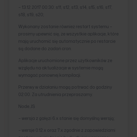
– 13.12.2017 00:30: s11, s12, s13, s14, s15, s16, s17,
s18, s19, s20;
Wykonany zostanie również restart systemu –
prosimy upewnić się, że wszystkie aplikacje, które
mają uruchomić się automatycznie po restarcie
są dodane do zadań cron.
Aplikacje uruchomione przez użytkowników ze
względu na aktualizacje w systemie mogą
wymagać ponownej kompilacji.
Przerwy w działaniu mogą potrwać do godziny
02:00. Za utrudnienia przepraszamy.
Node.JS
– wersja z gałęzi 6.x stanie się domyślną wersją;
– wersje 0.12.x oraz 7.x zgodnie z zapowiedziami