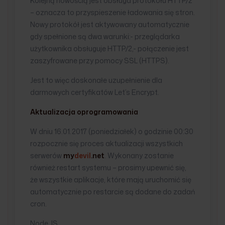
Kolejną nowością jest obsługa protokołu HTTP/2
– oznacza to przyspieszenie ładowania się stron.
Nowy protokół jest aktywowany automatycznie
gdy spełnione są dwa warunki:- przeglądarka
użytkownika obsługuje HTTP/2,- połączenie jest
zaszyfrowane przy pomocy SSL (HTTPS).
Jest to więc doskonałe uzupełnienie dla
darmowych certyfikatów Let’s Encrypt.
Aktualizacja oprogramowania
W dniu 16.01.2017 (poniedziałek) o godzinie 00:30
rozpocznie się proces aktualizacji wszystkich
serwerów
my
devil
.net
. Wykonany zostanie
również restart systemu – prosimy upewnić się,
że wszystkie aplikacje, które mają uruchomić się
automatycznie po restarcie są dodane do zadań
cron.
Node.JS