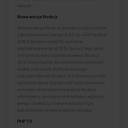
danych.
Nowe wersje Node.js
Główna wersja Node.js (binarka node) zostanie
zaktualizowana z wersji v4.3.0 do v4.4.7.Node.js
v0.12.9 (binarka node012) zostanie
zaktualizowane do v0.12.15,Oprócz tego obok
zostanie dodana najnowsza wersja Node.js
v6.3.1, która będzie dostępna pod poleceniem
node6 oraz npm6 dla Node package
managera.Wersja Node.js v5.X (binarka node5)
nie będzie dłużej dostępna.W razie zaistnienia
potrzeby utrzymania starej wersji Node.js
informujemy, że można skompilować wybraną
wersję i używać ją z swoimi witrynami (po
wskazaniu do binarki w naszym panelu).
PHP 7.0