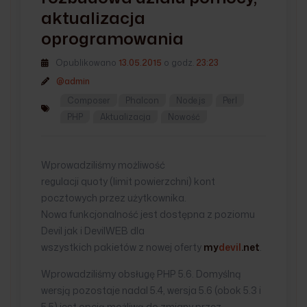
aktualizacja
oprogramowania
Opublikowano
13.05.2015
o godz.
23:23
@admin
Composer
Phalcon
Node.js
Perl
PHP
Aktualizacja
Nowość
Wprowadziliśmy możliwość
regulacji quoty (limit powierzchni) kont
pocztowych przez użytkownika.
Nowa funkcjonalność jest dostępna z poziomu
Devil jak i DevilWEB dla
wszystkich pakietów z nowej oferty
my
devil
.net
.
Wprowadziliśmy obsługę PHP 5.6. Domyślną
wersją pozostaje nadal 5.4, wersja 5.6 (obok 5.3 i
5.5) jest opcją możliwą do zmiany przez