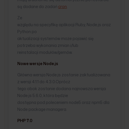
są dodane do zadań
cron
.
Ze
względu na specyfikę aplikacji Ruby, Node.js oraz
Python po
aktualizacji systemów może pojawić się
potrzeba wykonania zmian i/lub
reinstalacji modułów/gemów.
Nowe wersje Node.js
Główna wersja Node.js zostanie zaktualizowana
z wersji 4.1.1 do 4.3.0.Oprócz
tego obok zostanie dodana najnowsza wersja
Node.js 5.6.0, która będzie
dostępna pod poleceniem node5 oraz npm5 dla
Node package managera.
PHP 7.0