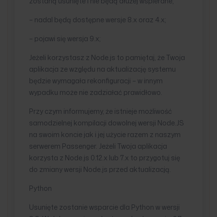
zostaną usunięte i nie będą dłużej wspierane;
– nadal będą dostępne wersje 8.x oraz 4.x;
– pojawi się wersja 9.x;
Jeżeli korzystasz z Node.js to pamiętaj, że Twoja
aplikacja ze względu na aktualizację systemu
będzie wymagała rekonfiguracji – w innym
wypadku może nie zadziałać prawidłowo.
Przy czym informujemy, że istnieje możliwość
samodzielnej kompilacji dowolnej wersji Node.JS
na swoim koncie jak i jej użycie razem z naszym
serwerem Passenger. Jeżeli Twoja aplikacja
korzysta z Node.js 0.12.x lub 7.x to przygotuj się
do zmiany wersji Node.js przed aktualizacją.
Python
Usunięte zostanie wsparcie dla Python w wersji