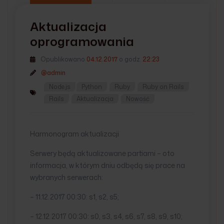
Aktualizacja
oprogramowania
Opublikowano
04.12.2017
o godz.
22:23
@admin
Node.js
Python
Ruby
Ruby on Rails
Rails
Aktualizacja
Nowość
Harmonogram aktualizacji
Serwery będą aktualizowane partiami – oto
informacja, w którym dniu odbędą się prace na
wybranych serwerach:
– 11.12.2017 00:30: s1, s2, s5;
– 12.12.2017 00:30: s0, s3, s4, s6, s7, s8, s9, s10;