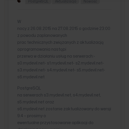
PostgreSQL
Aktualizacja
Nowość
W
nocy z 26.08.2015 na 27.08.2015 o godzinie 23:00
z powodu zaplanowanych
prac technicznych związanych z aktualizacją
oprogramowania nastąpi
przerwa w działaniu usług na serwerach:-
s0.mydevil.net- s1.mydevil.net- s2.mydevil.net-
s3.mydevil.net- s4.mydevil.net- s5.mydevil.net-
s6.mydevil.net
PostgreSQL
na serwerach s3.mydevil.net, s4.mydevil.net,
s5.mydevil.net oraz
s6.mydevil.net zostanie zaktualizowany do wersji
9.4 – prosimy o
ewentualne przystosowanie aplikacji do