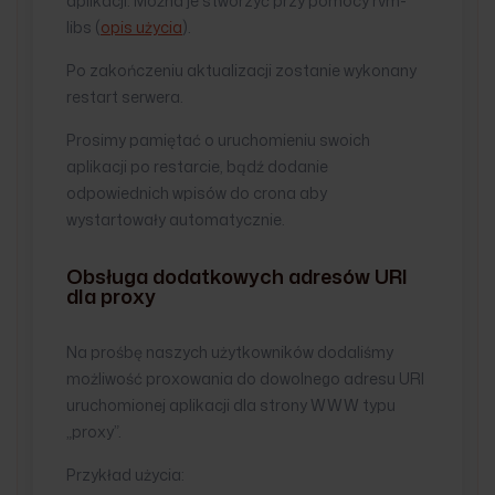
aplikacji. Można je stworzyć przy pomocy rvm-
libs (
opis użycia
).
Po zakończeniu aktualizacji zostanie wykonany
restart serwera.
Prosimy pamiętać o uruchomieniu swoich
aplikacji po restarcie, bądź dodanie
odpowiednich wpisów do crona aby
wystartowały automatycznie.
Obsługa dodatkowych adresów URI
dla proxy
Na prośbę naszych użytkowników dodaliśmy
możliwość proxowania do dowolnego adresu URI
uruchomionej aplikacji dla strony WWW typu
„proxy”.
Przykład użycia: