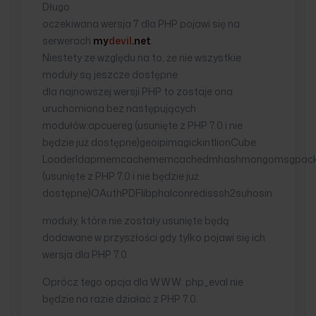
Długo
oczekiwana wersja 7 dla PHP pojawi się na
serwerach
my
devil
.net
.
Niestety ze względu na to, że nie wszystkie
moduły są jeszcze dostępne
dla najnowszej wersji PHP to zostaje ona
uruchomiona bez następujących
modułów:apcuereg (usunięte z PHP 7.0 i nie
będzie już dostępne)geoipimagickintlionCube
Loaderldapmemcachememcachedmhashmongomsgpack
(usunięte z PHP 7.0 i nie będzie już
dostępne)OAuthPDFlibphalconredisssh2suhosin
moduły, które nie zostały usunięte będą
dodawane w przyszłości gdy tylko pojawi się ich
wersja dla PHP 7.0.
Oprócz tego opcja dla WWW: php_eval nie
będzie na razie działać z PHP 7.0.