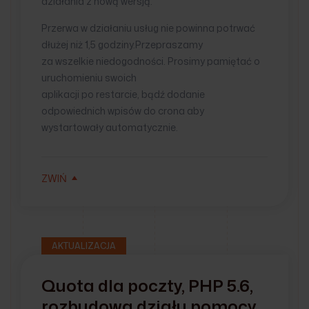
działania z nową wersją.
Przerwa w działaniu usług nie powinna potrwać
dłużej niż 1,5 godziny.Przepraszamy
za wszelkie niedogodności. Prosimy pamiętać o
uruchomieniu swoich
aplikacji po restarcie, bądź dodanie
odpowiednich wpisów do crona aby
wystartowały automatycznie.
ZWIŃ
AKTUALIZACJA
Quota dla poczty, PHP 5.6,
rozbudowa działu pomocy,