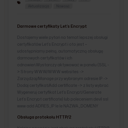
Aktualizacja
Nowość
Darmowe certyfikaty Let’s Encrypt
Dostajemy wiele pytań na temat lepszej obsługi
certyfikatów Let’s Encrypt i oto jest –
udostępniamy pełną, automatyczną obsługę
darmowych certyfikatów i ich
odnowień.Wystarczy aktywować w panelu (SSL -
> Strony WWW/WWW websites ->
Zarządzaj/Manage przy wybranym adresie IP ->
Dodaj certyfikat/Add certificate -> z listy wybrać
Wygeneruj certyfikat Let’s Encrypt/Generate
Let’s Encrypt certificate) lub poleceniem:devil ssl
www add ADRES_IP le le NAZWA_DOMENY
Obsługa protokołu HTTP/2