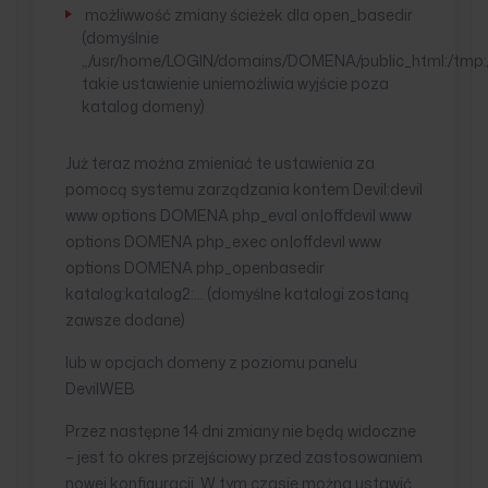
możliwwość zmiany ścieżek dla open_basedir
(domyślnie
„/usr/home/LOGIN/domains/DOMENA/public_html:/tmp:/u
takie ustawienie uniemożliwia wyjście poza
katalog domeny)
Już teraz można zmieniać te ustawienia za
pomocą systemu zarządzania kontem Devil:devil
www options DOMENA php_eval on|offdevil www
options DOMENA php_exec on|offdevil www
options DOMENA php_openbasedir
katalog:katalog2:… (domyślne katalogi zostaną
zawsze dodane)
lub w opcjach domeny z poziomu panelu
DevilWEB
Przez następne 14 dni zmiany nie będą widoczne
– jest to okres przejściowy przed zastosowaniem
nowej konfiguracji. W tym czasie można ustawić