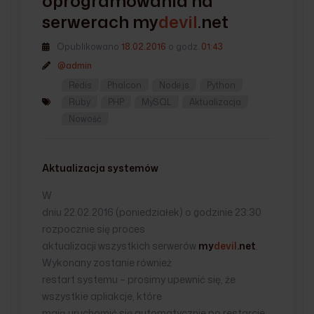
oprogramowania na
serwerach
my
devil
.net
Opublikowano
18.02.2016
o godz.
01:43
@admin
Redis
Phalcon
Node.js
Python
Ruby
PHP
MySQL
Aktualizacja
Nowość
Aktualizacja systemów
W
dniu 22.02.2016 (poniedziałek) o godzinie 23:30
rozpocznie się proces
aktualizacji wszystkich serwerów
my
devil
.net
.
Wykonany zostanie również
restart systemu – prosimy upewnić się, że
wszystkie apliakcje, które
mają uruchomić się automatycznie po restarcie