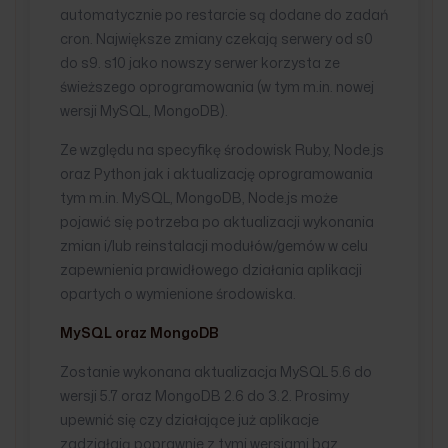
automatycznie po restarcie są dodane do zadań
cron. Największe zmiany czekają serwery od s0
do s9. s10 jako nowszy serwer korzysta ze
świeższego oprogramowania (w tym m.in. nowej
wersji MySQL, MongoDB).
Ze względu na specyfikę środowisk Ruby, Node.js
oraz Python jak i aktualizację oprogramowania
tym m.in. MySQL, MongoDB, Node.js może
pojawić się potrzeba po aktualizacji wykonania
zmian i/lub reinstalacji modułów/gemów w celu
zapewnienia prawidłowego działania aplikacji
opartych o wymienione środowiska.
MySQL oraz MongoDB
Zostanie wykonana aktualizacja MySQL 5.6 do
wersji 5.7 oraz MongoDB 2.6 do 3.2. Prosimy
upewnić się czy działające już aplikacje
zadziałają poprawnie z tymi wersjami baz