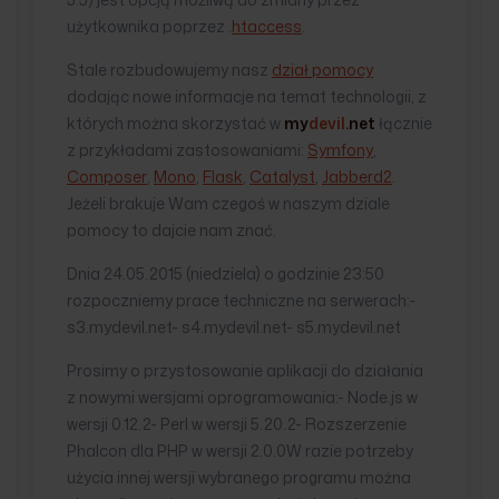
użytkownika poprzez .
htaccess
.
Stale rozbudowujemy nasz
dział pomocy
dodając nowe informacje na temat technologii, z
których można skorzystać w
my
devil
.net
łącznie
z przykładami zastosowaniami:
Symfony
,
Composer
,
Mono
,
Flask
,
Catalyst
,
Jabberd2
.
Jeżeli brakuje Wam czegoś w naszym dziale
pomocy to dajcie nam znać.
Dnia 24.05.2015 (niedziela) o godzinie 23:50
rozpoczniemy prace techniczne na serwerach:-
s3.mydevil.net- s4.mydevil.net- s5.mydevil.net
Prosimy o przystosowanie aplikacji do działania
z nowymi wersjami oprogramowania:- Node.js w
wersji 0.12.2- Perl w wersji 5.20.2- Rozszerzenie
Phalcon dla PHP w wersji 2.0.0W razie potrzeby
użycia innej wersji wybranego programu można