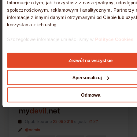
PostgreSQL: hstore oraz ltree, można je włączyć
Informacje o tym, jak korzystasz z naszej witryny, udostęp
poleceniem:devil pgsql extensions
nazwa_bazy
społecznościowym, reklamowym i analitycznym. Partnerzy 
rozszerzenie
informacje z innymi danymi otrzymanymi od Ciebie lub uzy
korzystania z ich usług.
lub z poziomu opcji rozszerzeń dla PgSQL w
panelu DevilWEB.
Szczegółowe informacje umieściliśmy w
Polityce Cookies
ZWIŃ
Zezwól na wszystkie
Spersonalizuj
AKTUALIZACJA
Odmowa
Aktualizacja na serwerach
my
devil
.net
Opublikowano
23.08.2015
o godz.
21:27
@admin