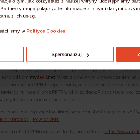
ormacje o tym, jak korzystasz z naszej witryny, udostępniamy p
TUALIZACJA
Partnerzy mogą połączyć te informacje z innymi danymi otrzym
nia z ich usług.
N, nowe repozytoria oraz aktualizac
eściliśmy w
Polityce Cookies
publikowano
02.10.2014
o godz.
13:16
@admin
MongoDB
G
Spersonalizuj
Z
ót VPN do oferty
my
devil
.net
, promocja -50%
nie z zapowiedzią w naszej ofercie ponownie pojawił VPN. Tym raz
ależna od kont
my
devil
.net
. Wraz z ponownym wprowadzeniem usług
ądzania kontem VPN. Przypominamy, że oferowane przez nas serwe
awie loginu i hasła) oraz PPTP w lokalizacjach: Polska (dwie lokaliza
 innych lokalizacjach daj nam znać.
tart nowej oferty przygotowaliśmy promocję obniżającą cenę o 50%,
lamin promocji „Powrót VPN”
.
ieżona oferta VPNów jest już dostępna na stronie
https://www.myde