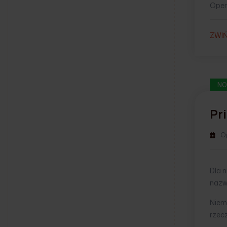
Oper
ZWI
NO
Pr
O
Dla n
nazwy
Niemn
rzecz