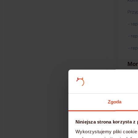
Przy
– re
– rep
– rep
Mon
Zost
Mong
http
Zgoda
ZWI
Niniejsza strona korzysta z
Wykorzystujemy pliki cookie 