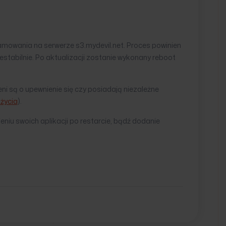
ramowania na serwerze s3.mydevil.net. Proces powinien
estabilnie. Po aktualizacji zostanie wykonany reboot
i są o upewnienie się czy posiadają niezależne
użycia
).
iu swoich aplikacji po restarcie, bądź dodanie