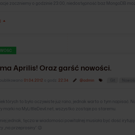
acje zaczniemy o godzinie 23:00, niedostępność baz MongoDB moż
Ń
WOŚĆ
ima Aprilis! Oraz garść nowości.
publikowano
01.04.2012
o godz.
22:34
@admin
Git
Nowoś
iektórych to było oczywiste już rano, jednak warto o tym napisać. Na
 marki na MyLittleDevil.net, wszystko zostaje po staremu.
iej jednak, tęcza w wiadomości powitalnej musiała być dość irytuj
y „na przeprosiny” 😉