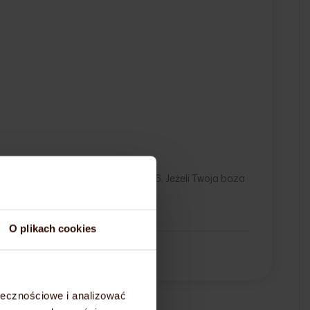
nych MongoDB z wersji 2.4 do 2.6. Jeżeli Twoja baza
j wersji oprogramowania
O plikach cookies
ołecznościowe i analizować