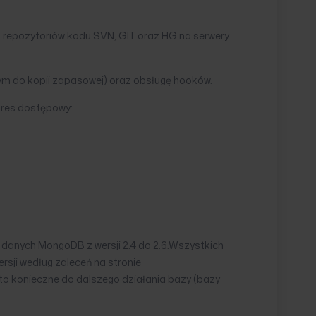
ja repozytoriów kodu SVN, GIT oraz HG na serwery
ym do kopii zapasowej) oraz obsługę hooków.
dres dostępowy:
 danych MongoDB z wersji 2.4 do 2.6.Wszystkich
sji według zaleceń na stronie
 to konieczne do dalszego działania bazy (bazy