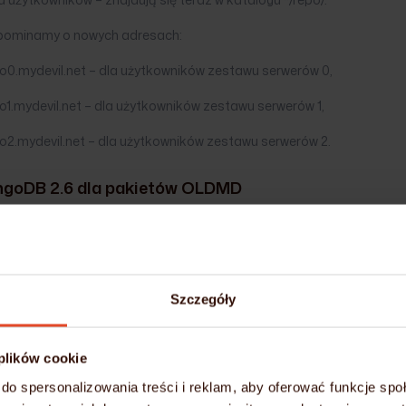
pominamy o nowych adresach:
po0.mydevil.net – dla użytkowników zestawu serwerów 0,
o1.mydevil.net – dla użytkowników zestawu serwerów 1,
o2.mydevil.net – dla użytkowników zestawu serwerów 2.
goDB 2.6
dla pakietów OLDMD
ała wykonana zgodnie z zapowiedziami aktualizacja serwerów baz da
oDB nie działa poprawnie to prosimy o jej przystosowanie do nowe
://docs.mongodb.org/manual/release-notes/2.6-compatibility/
.
Szczegóły
Ń
 plików cookie
do spersonalizowania treści i reklam, aby oferować funkcje sp