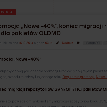
OMOCJA
omocja „Nowe -40%”, koniec migracji
6 dla pakietów OLDMD
publikowano
16.10.2014
o godz.
03:15
@admin
MongoDB
G
mocja „Nowe -40%”
rmujemy o trwającej obecnie promocji. Promocją objęte jest pierws
ąca, sześciu miesięcy lub jednego roku.
Regulamin promocji „Nowe 
iec migracji repozytoriów
SVN/GIT/HG
pakietów 
nie z zapowiedziami wykonalismy migrację repozytoriów kodu SVN,
 użytkowników – znajdują się teraz w katalogu ~/repo/.