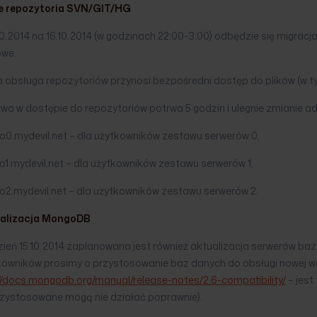
 repozytoria SVN/GIT/HG
10.2014 na 16.10.2014 (w godzinach 22:00-3:00) odbędzie się migrac
we.
 obsługa repozytoriów przynosi bezpośredni dostęp do plików (w t
wa w dostępie do repozytoriów potrwa 5 godzin i ulegnie zmianie a
po0.mydevil.net – dla użytkowników zestawu serwerów 0,
o1.mydevil.net – dla użytkowników zestawu serwerów 1,
o2.mydevil.net – dla użytkowników zestawu serwerów 2.
alizacja MongoDB
ień 15.10.2014 zaplanowana jest również aktualizacja serwerów baz
kowników prosimy o przystosowanie baz danych do obsługi nowej wer
://docs.mongodb.org/manual/release-notes/2.6-compatibility/
– jest
rzystosowane mogą nie działać poprawnie).