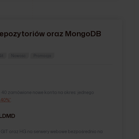
 repozytoriów oraz MongoDB
it
Nowość
Promocja
ze 40 zamówione nowe konta na okres: jednego
-40%”
.
OLDMD
 GIT oraz HG na serwery webowe bezpośrednio na