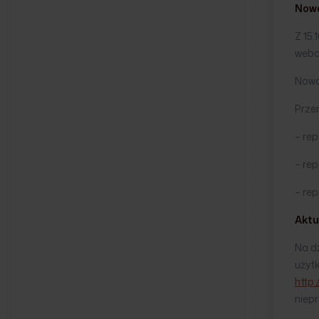
Nowe
Z 15.
webo
Nowa
Przer
– re
– rep
– rep
Aktu
Na dz
użyt
http
niep