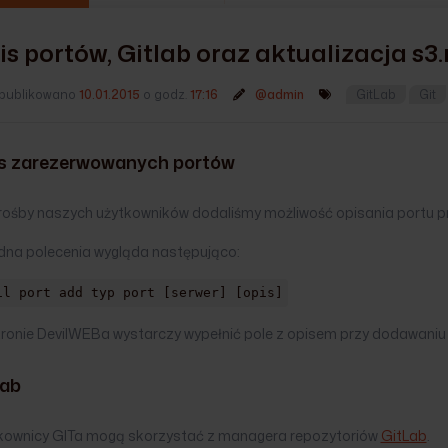
is portów, Gitlab oraz aktualizacja s3
publikowano
10.01.2015
o godz.
17:16
@admin
GitLab
Git
s zarezerwowanych portów
rośby naszych użytkowników dodaliśmy możliwość opisania portu prz
dna polecenia wygląda następująco:
il port add typ port [serwer] [opis]
tronie DevilWEBa wystarczy wypełnić pole z opisem przy dodawaniu 
lab
kownicy GITa mogą skorzystać z managera repozytoriów
GitLab
.