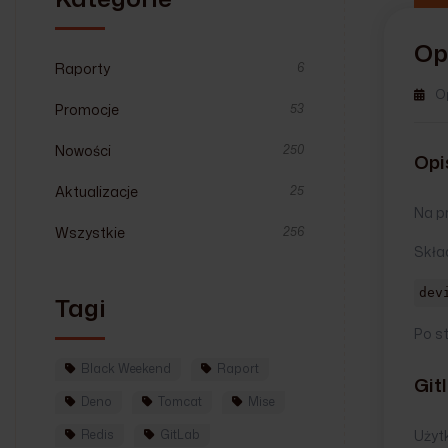
Op
Raporty
6
O
Promocje
53
Nowości
250
Opi
Aktualizacje
25
Na p
Wszystkie
256
Skła
dev
Tagi
Po s
Black Weekend
Raport
Git
Deno
Tomcat
Mise
Użyt
Redis
GitLab