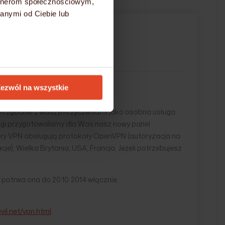
artnerom społecznościowym,
anymi od Ciebie lub
ja MongoDB
it
Aktualizacja
Nowość
ezwól na wszystkie
em zgodnie z waszymi życzeniami jako osobna usługa
i przygotowaliśmy dla Was nasz nowy panel
ry VPN obsługują protokoły OpenVPN (autoryzacja na
cje), Wielka Brytania, USA, Francja. Jeżeli potrzebujesz
 potrwa ona do 20.10.2014 włącznie.
vil.net/vpn.html
.