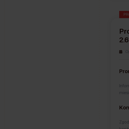
PR
Pr
2.
O
Pro
Info
miesi
Kon
Zgod
konta