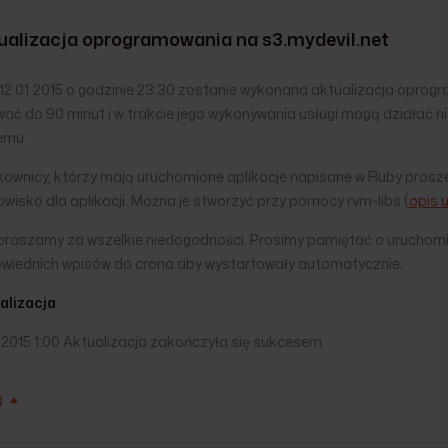
ualizacja oprogramowania na s3.mydevil.net
12.01.2015 o godzinie 23:30 zostanie wykonana aktualizacja oprog
ać do 90 minut i w trakcie jego wykonywania usługi mogą działać ni
emu.
ownicy, którzy mają uruchomione aplikacje napisane w Ruby proszen
wisko dla aplikacji. Można je stworzyć przy pomocy rvm-libs (
opis 
praszamy za wszelkie niedogodności. Prosimy pamiętać o uruchomien
wiednich wpisów do crona aby wystartowały automatycznie.
alizacja
.2015 1:00 Aktualizacja zakończyła się sukcesem.
Ń