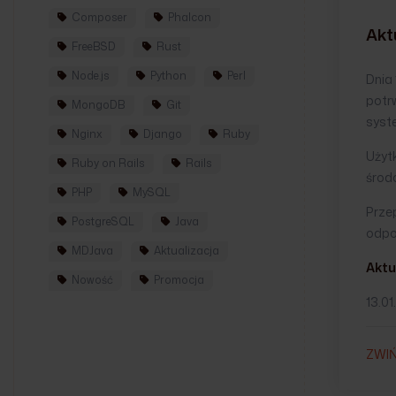
Composer
Phalcon
Akt
FreeBSD
Rust
Node.js
Python
Perl
Dnia 
potrw
MongoDB
Git
syst
Nginx
Django
Ruby
Użytk
Ruby on Rails
Rails
środo
PHP
MySQL
Prze
PostgreSQL
Java
odpo
MDJava
Aktualizacja
Aktu
Nowość
Promocja
13.01
ZWI