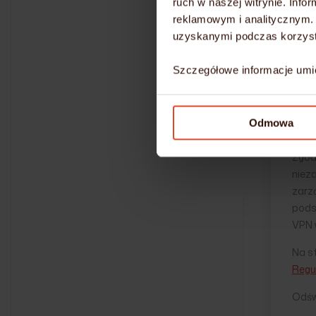
ruch w naszej witrynie. Inf
AK
reklamowym i analitycznym. 
uzyskanymi podczas korzysta
VP
Szczegółowe informacje umi
O
Odmowa
Powr
Zgod
niez
zarz
podst
VPN w
Na s
Regu
Odśw