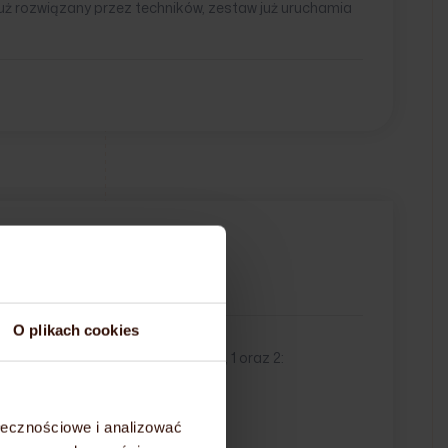
uż rozwiązany przez techników, zestaw już uruchamia
ość
O plikach cookies
any restart maszyn z zestawów 0, 1 oraz 2:
ołecznościowe i analizować