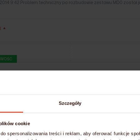
1.2014 9:42 Problem techniczny po rozbudowie zestawu MD0 został j
Ń
WOŚĆ
zerwa techniczna
publikowano
11.07.2014
o godz.
13:04
@admin
MySQL
Now
Szczegóły
.2014 o godzinie 00:30 z powodu ważnej aktualizacji zostanie wykon
0.mydevil.net, web1.mydevil.net, web2.mydevil.net
 plików cookie
do spersonalizowania treści i reklam, aby oferować funkcje sp
mydevil.net, s1.mydevil.net, s2.mydevil.net