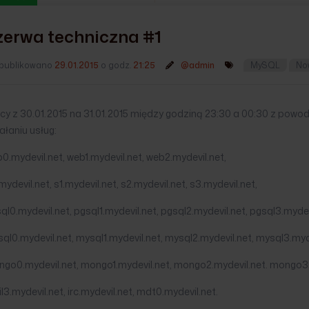
zerwa techniczna #1
publikowano
29.01.2015
o godz.
21:25
@admin
MySQL
No
cy z 30.01.2015 na 31.01.2015 między godziną 23:30 a 00:30 z pow
ałaniu usług:
0.mydevil.net, web1.mydevil.net, web2.mydevil.net,
mydevil.net, s1.mydevil.net, s2.mydevil.net, s3.mydevil.net,
ql0.mydevil.net, pgsql1.mydevil.net, pgsql2.mydevil.net, pgsql3.mydev
ql0.mydevil.net, mysql1.mydevil.net, mysql2.mydevil.net, mysql3.myde
ngo0.mydevil.net, mongo1.mydevil.net, mongo2.mydevil.net. mongo3.
l3.mydevil.net, irc.mydevil.net, mdt0.mydevil.net.