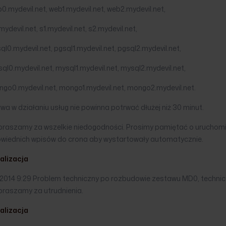
0.mydevil.net, web1.mydevil.net, web2.mydevil.net,
mydevil.net, s1.mydevil.net, s2.mydevil.net,
ql0.mydevil.net, pgsql1.mydevil.net, pgsql2.mydevil.net,
ql0.mydevil.net, mysql1.mydevil.net, mysql2.mydevil.net,
ngo0.mydevil.net, mongo1.mydevil.net, mongo2.mydevil.net.
wa w działaniu usług nie powinna potrwać dłużej niż 30 minut.
praszamy za wszelkie niedogodności. Prosimy pamiętać o uruchomien
wiednich wpisów do crona aby wystartowały automatycznie.
alizacja
1.2014 9:29 Problem techniczny po rozbudowie zestawu MD0, technic
praszamy za utrudnienia.
alizacja