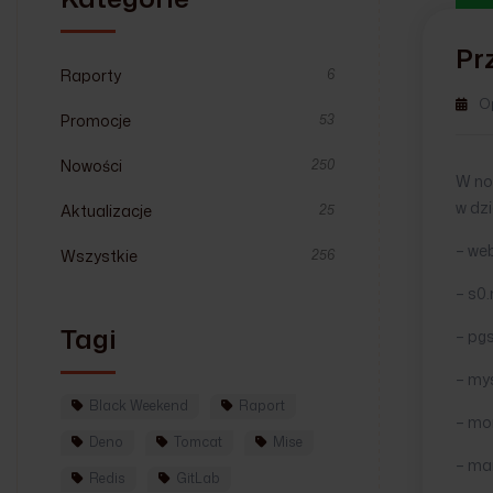
Pr
Raporty
6
O
Promocje
53
Nowości
250
W no
w dzi
Aktualizacje
25
– web
Wszystkie
256
– s0.
Tagi
– pgs
– mys
Black Weekend
Raport
– mo
Deno
Tomcat
Mise
– mai
Redis
GitLab