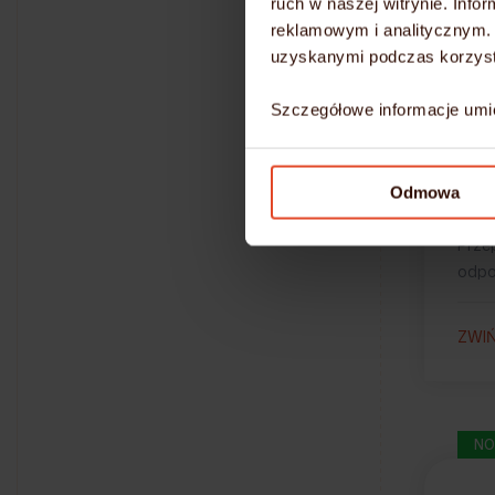
ruch w naszej witrynie. Inf
– pgs
reklamowym i analitycznym. 
uzyskanymi podczas korzysta
– mys
Szczegółowe informacje umi
– mo
– irc
Odmowa
Przer
Prze
odpo
ZWI
NO