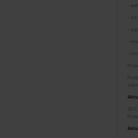
– web
– s0.
– pgs
– mys
– mo
Przer
Prze
odpo
Aktu
26.1
Prze
Aktu