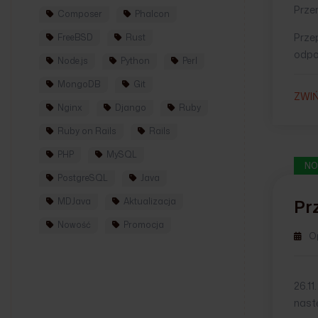
Przer
Composer
Phalcon
Prze
FreeBSD
Rust
odpo
Node.js
Python
Perl
MongoDB
Git
ZWI
Nginx
Django
Ruby
Ruby on Rails
Rails
PHP
MySQL
NO
PostgreSQL
Java
Pr
MDJava
Aktualizacja
Nowość
Promocja
O
26.1
nast