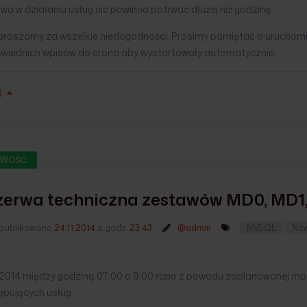
wa w działaniu usług nie powinna potrwać dłużej niż godzinę.
praszamy za wszelkie niedogodności. Prosimy pamiętać o uruchomien
wiednich wpisów do crona aby wystartowały automatycznie.
Ń
WOŚĆ
zerwa techniczna zestawów MD0, MD1
publikowano
24.11.2014
o godz.
23:43
@admin
MySQL
No
1.2014 między godziną 07:00 a 8:00 rano z powodu zaplanowanej mod
ępujących usług: