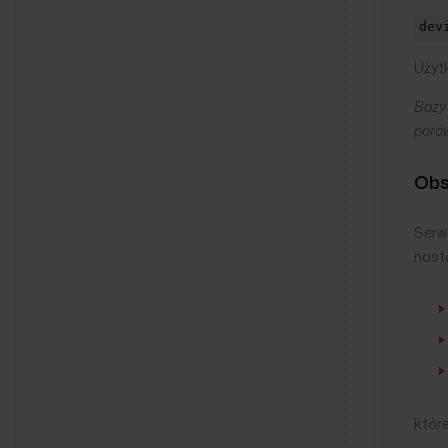
dev
Użyt
Bazy
porów
Obs
Serw
nast
któr