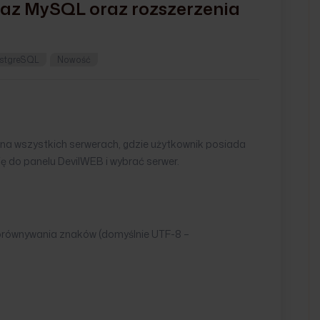
az MySQL oraz rozszerzenia
stgreSQL
Nowość
na wszystkich serwerach, gdzie użytkownik posiada
ę do panelu DevilWEB i wybrać serwer.
orównywania znaków (domyślnie UTF-8 –