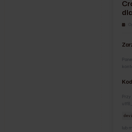
Cr
dl
O
Zar
Pane
kont
Kod
Przy
utf8_
dev
lub 