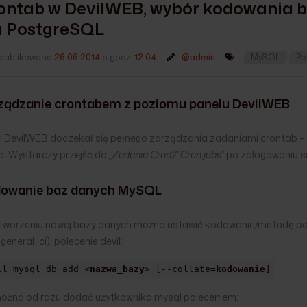
ontab w DevilWEB, wybór kodowania b
a PostgreSQL
publikowano
26.06.2014
o godz.
12:04
@admin
MySQL
Po
ządzanie crontabem z poziomu panelu DevilWEB
l DevilWEB doczekał się pełnego zarządzania zadaniami crontab – 
o. Wystarczy przejść do
„Zadania Cron”/”Cron jobs”
po zalogowaniu si
owanie baz danych MySQL
 tworzeniu nowej bazy danych można ustawić kodowanie/metodę p
general_ci), polecenie devil:
il mysql db add <
nazwa_bazy
> [--collate=
kodowanie
]
można od razu dodać użytkownika mysql poleceniem: