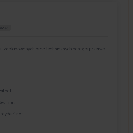
wość
odu zaplanowanych prac technicznych nastąpi przerwa
il.net,
vil.net,
mydevil.net,