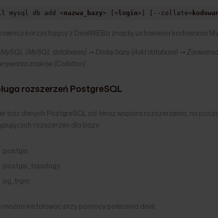
il mysql db add <
nazwa_bazy
> [<
login
>] [--collate=
kodowa
kownicy korzystający z DevilWEBa znajdą ustawienia kodowania M
 MySQL (MySQL databases) ➙ Dodaj bazę (Add database) ➙ Zaawansow
nywania znaków (Collation)
.
ługa rozszerzeń PostgreSQL
er baz danych PostgreSQL od teraz wspiera rozszerzenia, na pocz
ępujących rozszerzeń dla bazy:
postgis
postgis_topology
pg_trgm
e można instalować przy pomocy polecenia devil: