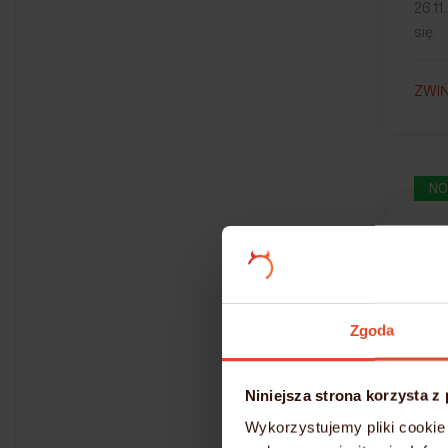
26.1
się.
ZWI
NO
Pr
O
Zgoda
12.07
– web
Niniejsza strona korzysta z
Wykorzystujemy pliki cookie 
– s0.