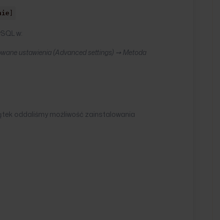
nie
]
ySQL w:
ane ustawienia (Advanced settings) ➙ Metoda
ątek oddaliśmy możliwość zainstalowania