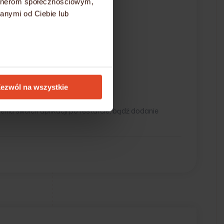
artnerom społecznościowym,
anymi od Ciebie lub
ezwól na wszystkie
iu swoich aplikacji po restarcie, bądź dodanie