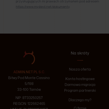
przysługujących mi prawach otrzymałem pod adresem:
https://www.mydevil.net/dokumenty
.
Na skróty
Nasza oferta
ADMIN.NET.PL S.C.
Bitwy Pod Monte Cassino
Konta hostingowe
5/198
Darmowa migracja
33-100 Tarnów
Program partnerski
NIP: 8733250257
Dlaczego my?
REGON: 122662465
O firmie