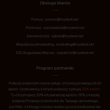
Obsługa klienta
Pomoc:
pomoc@mydevil.net
Płatności:
zamowienia@mydevil.net
Administrator:
admin@mydevil.net
Współpraca/marketing:
marketing@mydevil.net
IOD, Bogusława Marzec:
inspektor@mydevil.net
Program partnerski
Polecaj znajomym nasze usługi i otrzymuj prowizję od ich
wpłat. Użytkownicy, których polecisz zyskują
20% zniżki
-
Ty otrzymujesz 20% ich pierwszej wpłaty i 10% z każdej
kolejnej! Prowizja przechodzi do Twojego wirtualnego
portfela, z którego możesz wydać ją na przedłużenie lub