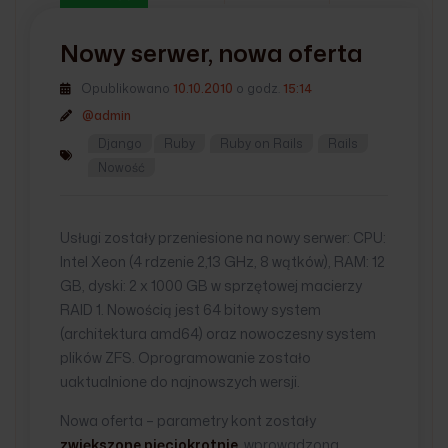
Nowy serwer, nowa oferta
Opublikowano
10.10.2010
o godz.
15:14
@admin
Django
Ruby
Ruby on Rails
Rails
Nowość
Usługi zostały przeniesione na nowy serwer: CPU:
Intel Xeon (4 rdzenie 2,13 GHz, 8 wątków), RAM: 12
GB, dyski: 2 x 1000 GB w sprzętowej macierzy
RAID 1. Nowością jest 64 bitowy system
(architektura amd64) oraz nowoczesny system
plików ZFS. Oprogramowanie zostało
uaktualnione do najnowszych wersji.
Nowa oferta – parametry kont zostały
zwiększone pięciokrotnie
, wprowadzona