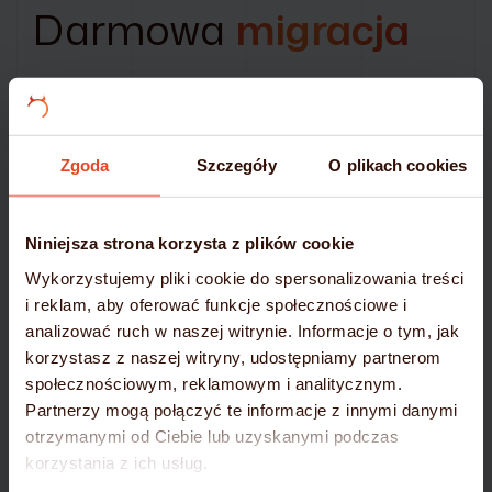
Darmowa
migracja
Przy zakupie rocznego planu hostingowego na
mydevil.net oferujemy:
Migrację stron i poczty –
całkowicie bezpłatnie
Zgoda
Szczegóły
O plikach cookies
Gwarancję bezpieczeństwa i ciągłości działania
Przenieś się na nowoczesną i niezawodną platformę
Niniejsza strona korzysta z plików cookie
–
wybierz mydevil.net!
Wykorzystujemy pliki cookie do spersonalizowania treści
i reklam, aby oferować funkcje społecznościowe i
analizować ruch w naszej witrynie. Informacje o tym, jak
DOWIEDZ SIĘ WIĘCEJ
korzystasz z naszej witryny, udostępniamy partnerom
społecznościowym, reklamowym i analitycznym.
Partnerzy mogą połączyć te informacje z innymi danymi
otrzymanymi od Ciebie lub uzyskanymi podczas
korzystania z ich usług.