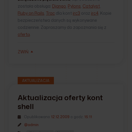
została obsługa:
Django
,
Pylons
,
Catalyst
,
Ruby on Rails
,
Trac
dla kont
irc3
oraz
irc4
. Kopie
bezpieczeństwa danych są wykonywane
codziennie. Zapraszamy do zapoznania się z
ofertą
.
ZWIŃ
AKTUALIZACJA
Aktualizacja oferty kont
shell
Opublikowano
12.12.2009
o godz.
15:11
@admin