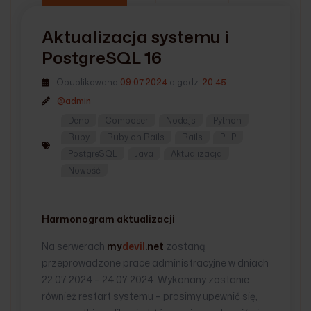
Aktualizacja systemu i
PostgreSQL 16
Opublikowano
09.07.2024
o godz.
20:45
@admin
Deno
Composer
Node.js
Python
Ruby
Ruby on Rails
Rails
PHP
PostgreSQL
Java
Aktualizacja
Nowość
Harmonogram aktualizacji
Na serwerach
my
devil
.net
zostaną
przeprowadzone prace administracyjne w dniach
22.07.2024 – 24.07.2024. Wykonany zostanie
również restart systemu – prosimy upewnić się,