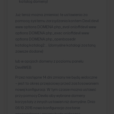
katalog domeny)
Już teraz można zmieniać te ustawienia za
pomocą systemu zarządzania kontem Devil:devil
www options DOMENA php_eval on|offdevil www
options DOMENA php_exec on|offdevil www
options DOMENA php_openbasedir
katalog:katalog2:… (domyślne katalogi zostaną
zawsze dodane)
lub w opcjach domeny z poziomu panelu
DevilWEB
Przez następne 14 dni zmiany nie będą widoczne
– jest to okres przejściowy przed zastosowaniem
nowej konfiguracji. W tym czasie można ustawić
przy pomocy Devila aby wybrane domeny
korzystały z innych ustawień niż domyślne. Dnia
06.10.2015 nowa konfiguracja zostanie
wprowadzona i zmiany będą widoczne.