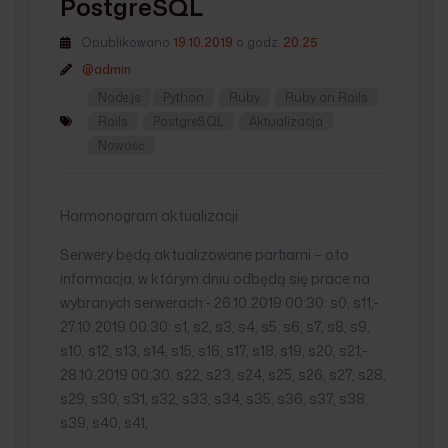
PostgreSQL
Opublikowano
19.10.2019
o godz.
20:25
@admin
Node.js
Python
Ruby
Ruby on Rails
Rails
PostgreSQL
Aktualizacja
Nowość
Harmonogram aktualizacji
Serwery będą aktualizowane partiami – oto
informacja, w którym dniu odbędą się prace na
wybranych serwerach:- 26.10.2019 00:30: s0, s11;-
27.10.2019 00:30: s1, s2, s3, s4, s5, s6, s7, s8, s9,
s10, s12, s13, s14, s15, s16, s17, s18, s19, s20, s21;-
28.10.2019 00:30: s22, s23, s24, s25, s26, s27, s28,
s29, s30, s31, s32, s33, s34, s35, s36, s37, s38,
s39, s40, s41;