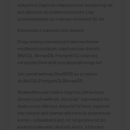
wyłączony.Zajętość miejsca przez access logi nie
jest wliczana do pojemności konta. Logi
przechowywane są z okresu ostatnich 90 dni.
Informacja o zajętości baz danych
Drugą ważną nowością jest wprowadzenie
możliwości podglądu zajętości baz danych
(MySQL, MongoDB, PostgreSQL) poprzez
narzędzie Devil:devil mysql|pgsql|mongo list
Jak i panel webowy DevilWEB po przejściu
do:MySQL/PostgresQL/MongoDB
Wyświetlana jest realna objętość plików bazy
danych (czyli wielkość „fizycznie” zajmowana na
dysku przez pliki baz danych).Od teraz zajętość
baz danych jest również wliczana do pojemności
konta – odświeżana jest raz na godzinę lub po
wydaniu polecenia `devil info limits`, które jest