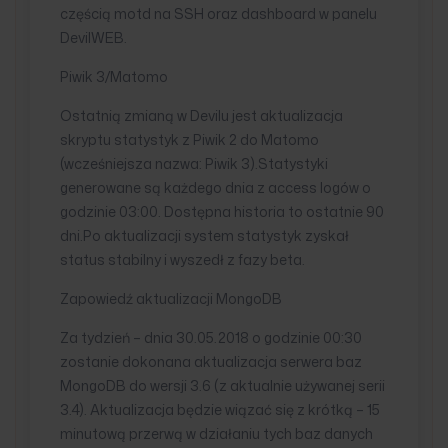
częścią motd na SSH oraz dashboard w panelu
DevilWEB.
Piwik 3/Matomo
Ostatnią zmianą w Devilu jest aktualizacja
skryptu statystyk z Piwik 2 do Matomo
(wcześniejsza nazwa: Piwik 3).Statystyki
generowane są każdego dnia z access logów o
godzinie 03:00. Dostępna historia to ostatnie 90
dni.Po aktualizacji system statystyk zyskał
status stabilny i wyszedł z fazy beta.
Zapowiedź aktualizacji MongoDB
Za tydzień – dnia 30.05.2018 o godzinie 00:30
zostanie dokonana aktualizacja serwera baz
MongoDB do wersji 3.6 (z aktualnie używanej serii
3.4). Aktualizacja będzie wiązać się z krótką – 15
minutową przerwą w działaniu tych baz danych