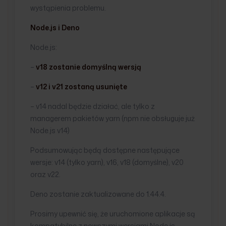
wystąpienia problemu.
Node.js i Deno
Node.js:
–
v18 zostanie domyślną wersją
–
v12 i v21 zostaną usunięte
– v14 nadal będzie działać, ale tylko z
managerem pakietów yarn (npm nie obsługuje już
Node.js v14)
Podsumowując będą dostępne następujące
wersje: v14 (tylko yarn), v16, v18 (domyślne), v20
oraz v22.
Deno zostanie zaktualizowane do 1.44.4.
Prosimy upewnić się, że uruchomione aplikacje są
kompatybilne z nowszymi wersjami Node.js.