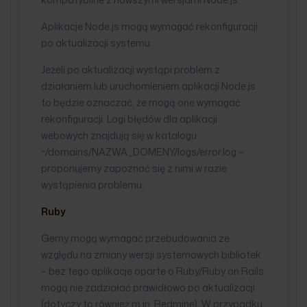
Aplikacje Node.js mogą wymagać rekonfiguracji
po aktualizacji systemu.
Jeżeli po aktualizacji wystąpi problem z
działaniem lub uruchomieniem aplikacji Node.js
to będzie oznaczać, że mogą one wymagać
rekonfiguracji. Logi błędów dla aplikacji
webowych znajdują się w katalogu
~/domains/NAZWA_DOMENY/logs/error.log –
proponujemy zapoznać się z nimi w razie
wystąpienia problemu.
Ruby
Gemy mogą wymagać przebudowania ze
względu na zmiany wersji systemowych bibliotek
– bez tego aplikacje oparte o Ruby/Ruby on Rails
mogą nie zadziałać prawidłowo po aktualizacji
(dotyczy to również m.in. Redmine). W przypadku