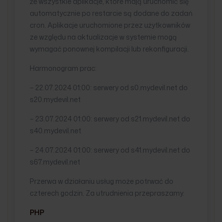
że wszystkie aplikacje, które mają uruchomić się
automatycznie po restarcie są dodane do zadań
cron. Aplikacje uruchomione przez użytkowników
ze względu na aktualizacje w systemie mogą
wymagać ponownej kompilacji lub rekonfiguracji.
Harmonogram prac:
– 22.07.2024 01:00: serwery od s0.mydevil.net do
s20.mydevil.net
– 23.07.2024 01:00: serwery od s21.mydevil.net do
s40.mydevil.net
– 24.07.2024 01:00: serwery od s41.mydevil.net do
s67.mydevil.net
Przerwa w działaniu usług może potrwać do
czterech godzin. Za utrudnienia przepraszamy.
PHP