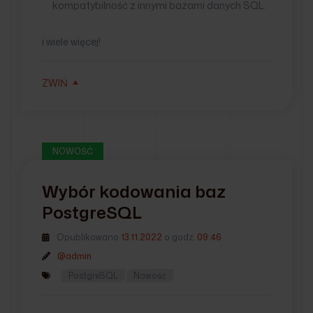
kompatybilność z innymi bazami danych SQL.
i wiele więcej!
ZWIŃ
NOWOŚĆ
Wybór kodowania baz
PostgreSQL
Opublikowano
13.11.2022
o godz.
09:46
@admin
PostgreSQL
Nowość