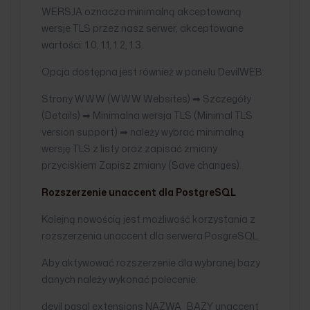
WERSJA oznacza minimalną akceptowaną
wersje TLS przez nasz serwer, akceptowane
wartości: 1.0, 1.1, 1.2, 1.3.
Opcja dostępna jest również w panelu DevilWEB:
Strony WWW (WWW Websites) ➡ Szczegóły
(Details) ➡ Minimalna wersja TLS (Minimal TLS
version support) ➡ należy wybrać minimalną
wersję TLS z listy oraz zapisać zmiany
przyciskiem Zapisz zmiany (Save changes).
Rozszerzenie unaccent dla PostgreSQL
Kolejną nowością jest możliwość korzystania z
rozszerzenia unaccent dla serwera PosgreSQL.
Aby aktywować rozszerzenie dla wybranej bazy
danych należy wykonać polecenie:
devil pgsql extensions NAZWA_BAZY unaccent