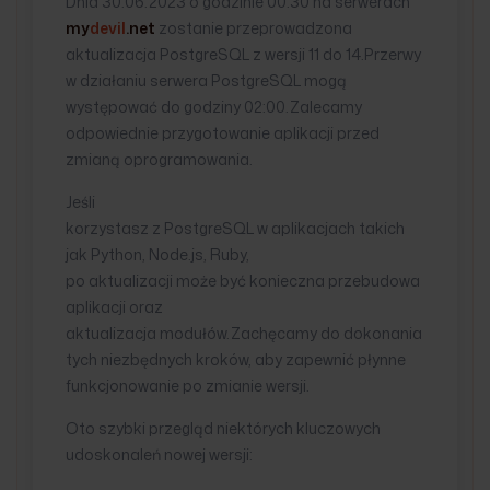
Dnia 30.06.2023 o godzinie 00:30 na serwerach
my
devil
.net
zostanie przeprowadzona
aktualizacja PostgreSQL z wersji 11 do 14.Przerwy
w działaniu serwera PostgreSQL mogą
występować do godziny 02:00.Zalecamy
odpowiednie przygotowanie aplikacji przed
zmianą oprogramowania.
Jeśli
korzystasz z PostgreSQL w aplikacjach takich
jak Python, Node.js, Ruby,
po aktualizacji może być konieczna przebudowa
aplikacji oraz
aktualizacja modułów.Zachęcamy do dokonania
tych niezbędnych kroków, aby zapewnić płynne
funkcjonowanie po zmianie wersji.
Oto szybki przegląd niektórych kluczowych
udoskonaleń nowej wersji: