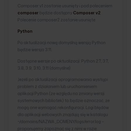
Composer v1 zostanie usunięty i pod poleceniem
composer
będzie dostępny
Composer v2
.
Polecenie composer2 zostanie usunięte
Python
Po aktualizacji nową domyślną wersją Python
będzie wersja 3.11.
Dostępne wersje po aktualizacji: Python 2.7, 3.7,
3.8, 3.9, 3.10, 3.11 (domyślne)
Jeżeli po aktualizacji oprogramowania wystąpi
problem z działaniem lub uruchomieniem
aplikacji Python (ze względu na zmiany wersji
systemowych bibliotek) to będzie oznaczać, że
mogą one wymagać rekonfiguracji. Logi błędów
dla aplikacji webowych znajdują się w katalogu
~/domains/NAZWA_DOMENY/logs/error.log –
proponujemy zapoznać się z nimi w razie