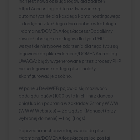
nich jest nowa obsługa logów dla zdarzeń
httpd.Access logi od teraz tworzone są
automatycznie dla każdego konta hostingowego
– dostępne z każdego dnia osobno w katalogu
~/domains/DOMENA/logs/access/.Dodaliśmy
również obsługę error logów dla typu PHP –
wszystkie nietypowe zdarzenia dla tego typu są
logowane do pliku ~/domena/DOMENA/error.log.
UWAGA: błędy wygenerowane przez procesy PHP
nie są logowane do tego pliku i należy
skonfigurować je osobno.
W panelu DevilWEB pojawiła się możliwość
podglądu logów (1000 ostatnich linii z danego
dnia) lub ich pobrania w zakładce: Strony WWW
(WWW Websites) ➡ Zarządzaj (Manage) (przy
wybranej domenie) ➡ Logi (Logs)
Poprzedni mechanizm logowania do pliku
~/domains/DOMENA/logs/access.log został