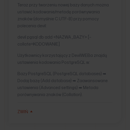
Teraz przy tworzeniu nowej bazy danych można
ustawić kodowanie/metodę porównywania
znaków (domyślnie C.UTF-8) przy pomocy
polecenia devil:
devil pgsql db add <NAZWA_BAZY> [–
collate=KODOWANIE]
Użytkownicy korzystający z DevilWEBa znajdą
ustawienia kodowania PostgreSQL w:
Bazy PostgreSQL (PostgreSQL databases) ➡
Dodaj bazę (Add database) ➡ Zaawansowane
ustawienia (Advanced settings) ➡ Metoda
porównywania znaków (Collation).
ZWIŃ