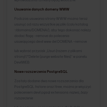
Usuwanie danych domeny WWW
Podczas usuwania strony WWW można teraz
usunąć od razu wszystkie jej pliki (cały katalog
~/domains/DOMENA/), aby tego dokonać należy
dodać flagę –remove do polecenia
usuwającego:devil www del DOMENA –remove
lub wybrać przycisk „Usuń (razem z plikami
strony)”/”Delete (purge website files)” w panelu
DevilWEB
Nowe rozszerzenia PostgreSQL
Zostały dodane dwa nowe rozszerzenia dla
PostgreSQL: hstore oraz ltree, można je włączyć
poleceniem:devil pgsql extensions
nazwa_bazy
rozszerzenie