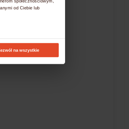
artnerom społecznościowym,
anymi od Ciebie lub
ezwól na wszystkie