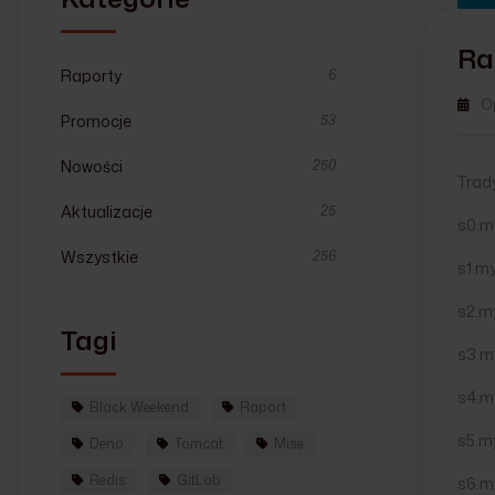
Ra
Raporty
6
O
Promocje
53
Nowości
250
Trady
Aktualizacje
25
s0.m
Wszystkie
256
s1.my
s2.m
Tagi
s3.m
s4.my
Black Weekend
Raport
s5.m
Deno
Tomcat
Mise
Redis
GitLab
s6.m