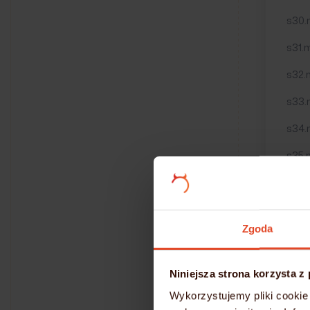
s30.
s31.m
s32.
s33.
s34.
s35.
s36.
s37.
Zgoda
s38.
s39.
Niniejsza strona korzysta z
s40.
Wykorzystujemy pliki cookie 