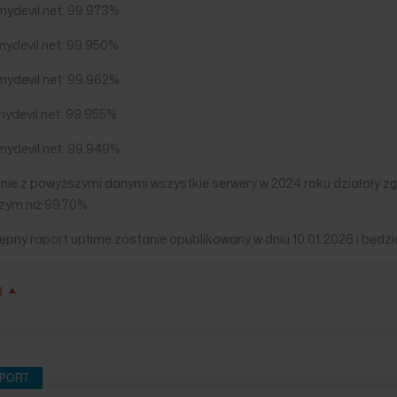
mydevil.net: 99.973%
mydevil.net: 99.950%
mydevil.net: 99.962%
mydevil.net: 99.955%
mydevil.net: 99.949%
nie z powyższymi danymi wszystkie serwery w 2024 roku działały z
zym niż 99.70%.
pny raport uptime zostanie opublikowany w dniu 10.01.2026 i będzie
Ń
PORT