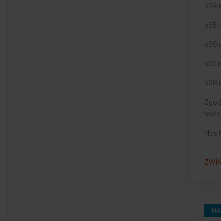
s64.
s65.
s66.
s67.
s68.
Zgod
wyżs
Nastę
ZWI
RA