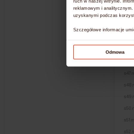
ruch w naszej witrynie. Inf
s41.m
reklamowym i analitycznym. 
s42.
uzyskanymi podczas korzysta
s43.
Szczegółowe informacje umi
s44.
s45.
Odmowa
s46.
s47.m
s48.
s49.
s50.
s51.m
s52.