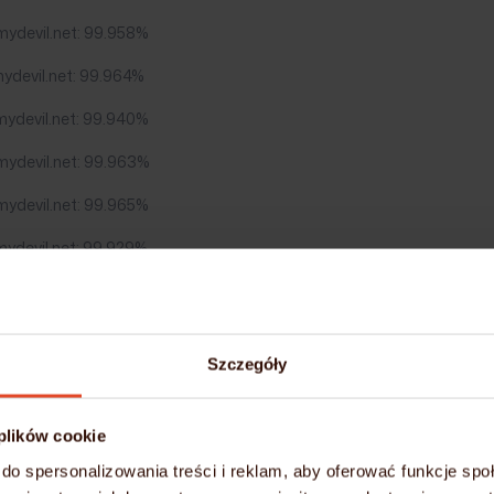
mydevil.net: 99.958%
ydevil.net: 99.964%
mydevil.net: 99.940%
mydevil.net: 99.963%
mydevil.net: 99.965%
mydevil.net: 99.929%
mydevil.net: 99.969%
mydevil.net: 99.895%
Szczegóły
mydevil.net: 99.948%
mydevil.net: 99.955%
 plików cookie
mydevil.net: 99.910%
do spersonalizowania treści i reklam, aby oferować funkcje sp