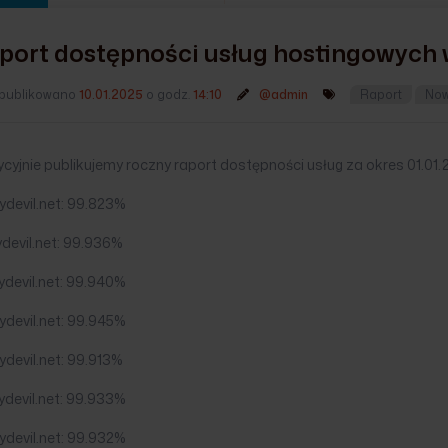
port dostępności usług hostingowych 
publikowano
10.01.2025
o godz.
14:10
@admin
Raport
Now
cyjnie publikujemy roczny raport dostępności usług za okres 01.01.2
ydevil.net: 99.823%
devil.net: 99.936%
ydevil.net: 99.940%
ydevil.net: 99.945%
devil.net: 99.913%
ydevil.net: 99.933%
ydevil.net: 99.932%