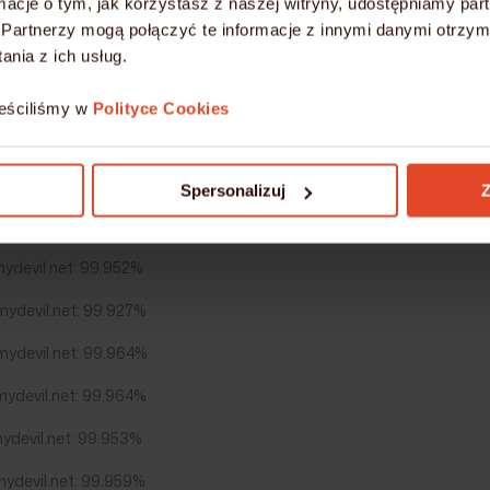
ormacje o tym, jak korzystasz z naszej witryny, udostępniamy p
ydevil.net: 99.920%
Partnerzy mogą połączyć te informacje z innymi danymi otrzym
mydevil.net: 99.903%
nia z ich usług.
mydevil.net: 99.944%
eściliśmy w
Polityce Cookies
mydevil.net: 99.963%
mydevil.net: 99.944%
Spersonalizuj
Z
mydevil.net: 99.950%
ydevil.net: 99.952%
mydevil.net: 99.927%
mydevil.net: 99.964%
mydevil.net: 99.964%
ydevil.net: 99.953%
mydevil.net: 99.959%