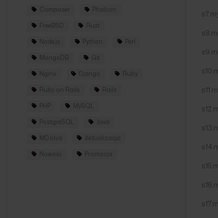
Composer
Phalcon
s7.my
FreeBSD
Rust
s8.m
Node.js
Python
Perl
s9.m
MongoDB
Git
s10.m
Nginx
Django
Ruby
s11.m
Ruby on Rails
Rails
PHP
MySQL
s12.m
PostgreSQL
Java
s13.m
MDJava
Aktualizacja
s14.m
Nowość
Promocja
s15.m
s16.
s17.m