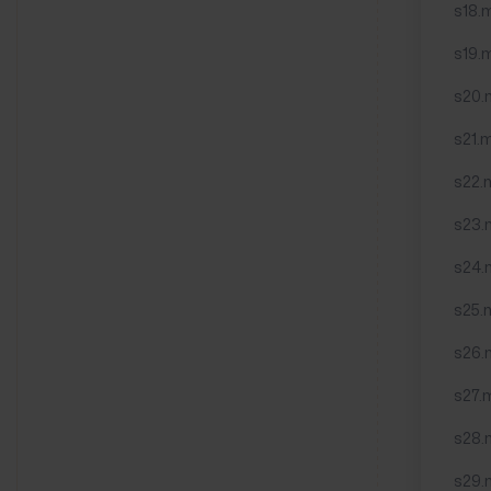
s18.m
s19.
s20.
s21.m
s22.
s23.m
s24.
s25.
s26.
s27.
s28.
s29.